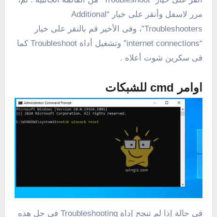
مرر لاسفل وأنقر على خيار “Additional
Troubleshooters”، وفى الأخير قم بالنقر على خيار
“internet connections” وتشغيل أداة Troubleshoot كما
فى سكرين شوت أعلاه .
اوامر cmd للشبكات
فى حالة إذا لم تنجح إداة Troubleshooting فى حل هذه