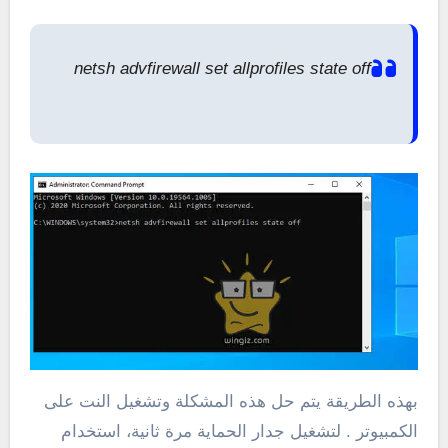
netsh advfirewall set allprofiles state off
بهذه الطريقة يتم حل هذه المشكلة وتشغيل النت على
الكمبيوتر . لتشغيل جدار الحماية مرة ثانية، استخدام