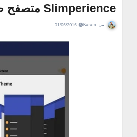
Slimperience متصفح صغير الحجم وسريع للاندرويد
من
Karam
01/06/2016