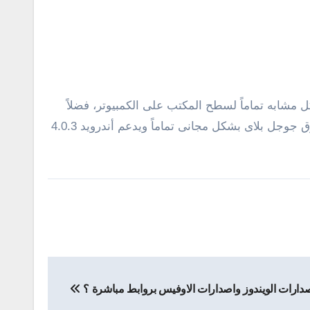
 يتعدى 370 كيلو بايت، ويوفر ميزة التصفح بشكل مشابه تماماً لسطح المكتب على الكمبيوتر، فضلاً
علامات التبويب المفتوحة، ويتوفر المتصفح على سوق جوجل بلاى بشكل مجانى تماماً ويدعم أندرويد 4.0.3
صدارات الويندوز واصدارات الاوفيس بروابط مباشرة ؟