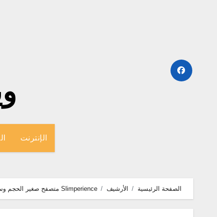
لتجاوز
لى
لمحتوى
وينج
الإنترنت
ال
الصفحة الرئيسية
الأرشيف
Slimperience متصفح صغير الحجم وسريع للاندرويد