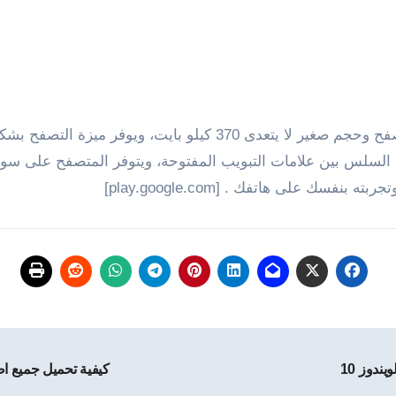
يأتى المتصفح مع تصميم أنيق مع أمكانية تخصيص المتصفح وحجم صغير لا
ل السلس بين
سك على هاتفك . [play.google.com]
كيفية تحميل جميع ا