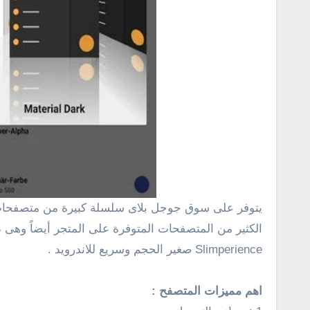
يتوفر على سوق جوجل بلاى سلسلة كبيرة من متصفحات الأنترنت الأكثر شعبية مثل متصفح الفايرفوكس وجوجل كروم ومتصفح أوبرا مينى وأكثر من ذلك، الى جانب هذه يوجد
الكثير من المتصفحات المتوفرة على المتجر أيضاً وهى ذ
Slimperience صغير الحجم وسريع للاندرويد .
اهم مميزات المتصفح :