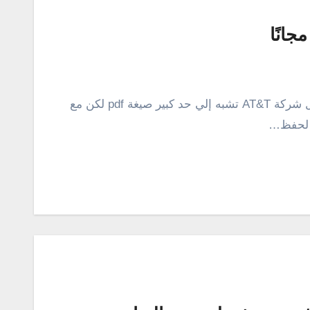
ما هو امتداد djvu ؟ تم تطوير هذه الصيغة من قبل شركة AT&T تشبه إلي حد كبير صيغة pdf لكن مع
 لحفظ…