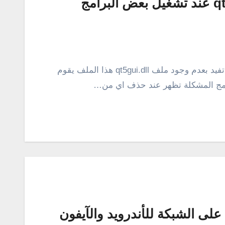
حل مشكلة طلب ملف qt5gui.dll عند تشغيل بعض البرامج
أحيانًا عند تنصيب بعض البرامج تظهر رسالة خطأ تفيد بعدم وجود ملف qt5gui.dll هذا الملف يقوم
نامج المشكلة تظهر عند حذف اي من…
لى الشبكة للأندرويد والآيفون