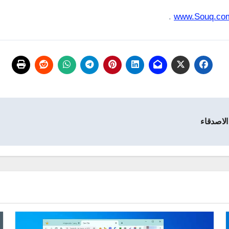
.
www.Souq.co