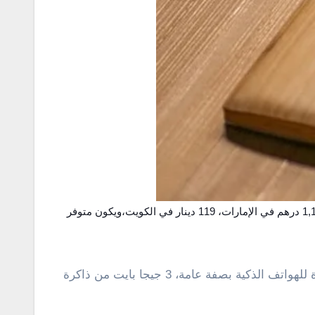
1,179 ريال سعودي في السعودية و 1,149 درهم في الإمارات، 119 دينار في الكويت،ويكون متوفر
جيجا هيرتز والذى يعتبر من أسرع المعالجات المتوفرة للهواتف الذكية بصفة عامة، 3 جيجا بايت من ذاكرة