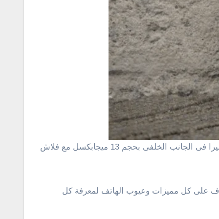
 زجاج كورنينج الغوريلا 4. وفى هذا المقال سوف نتعرف على كل مميزات وعيوب الهاتف لمعرفة كل