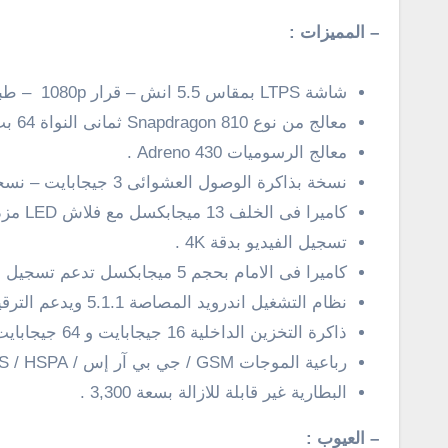
– المميزات :
شاشة LTPS بمقاس 5.5 انش – قرار
1080p
– طبق
معالج من نوع Snapdragon 810 ثمانى النواة 64 بت ( رباعى النواة بسرعة 1.8 جيجاهيرتز – ورباعى النواة بسرعة 1.5 جيجاهيرتز .
معالج الرسوميات Adreno 430 .
نسخة بذاكرة الوصول العشوائى 3 جيجابايت – نسخة بذاكرة وصول عشوائى 4 جيجابايت .
كاميرا فى الخلف 13 ميجابكسل مع فلاش LED مزدوج –
تسجيل الفيديو بدقة 4K .
كاميرا فى الامام بحجم 5 ميجابكسل تدعم تسجيل الفيديو بدقة 1080p at 30fps .
نظام التشغيل اندرويد المصاصة 5.1.1 ويدعم الترقية والتحديث الى اندرويد 6.0 .
ذاكرة التخزين الداخلية 16 جيجابايت و 64 جيجابايت .
رباعية الموجات
GSM
/
جي بي آر إس
/
HSPA
/
S
البطارية غير قابلة للازالة بسعة 3,300 .
– العيوب :