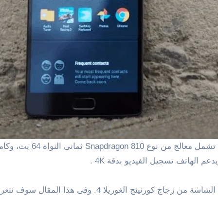
كما يحمل شاشة LTPS بمقاس 5.5 بوصة وطبقة حماية الشاشة من