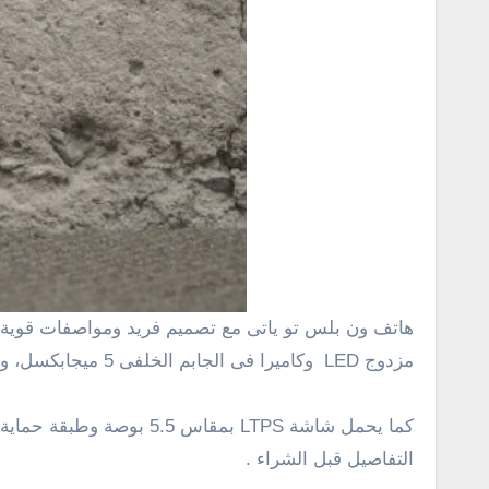
هاتف ون بلس تو ياتى مع تصميم فريد ومواصفات قوية تشمل معالج من نوع Snapdragon 810 ثمانى النواة 64 بت، وكاميرا فى الجانب الخلفى بحجم 13 ميجابكسل مع فلاش
مزدوج LED وكاميرا فى الجابم الخلفى 5 ميجابكسل، ويدعم الهاتف تسجيل الفيديو بدقة 4K .
التفاصيل قبل الشراء .