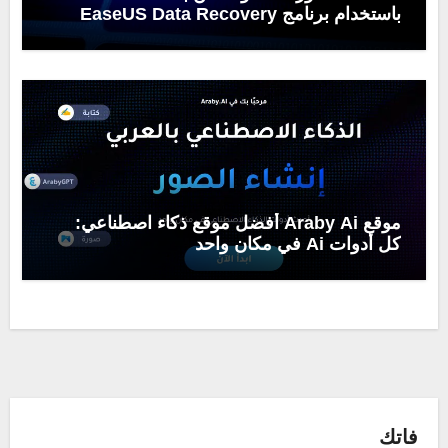
باستخدام برنامج EaseUS Data Recovery
Wizard
موقع Araby Ai أفضل موقع ذكاء اصطناعي:
كل أدوات Ai في مكان واحد
فاتك