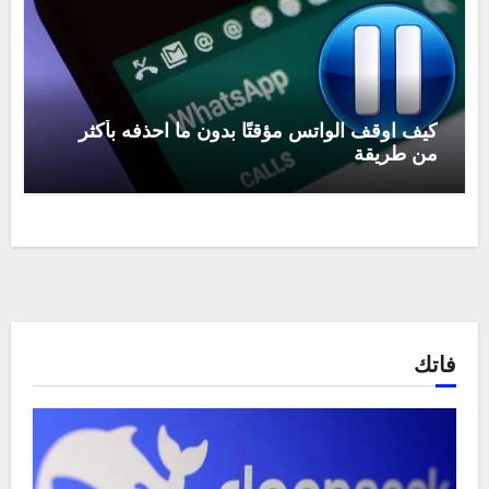
كيف اوقف الواتس مؤقتًا بدون ما احذفه بأكثر
من طريقة
فاتك