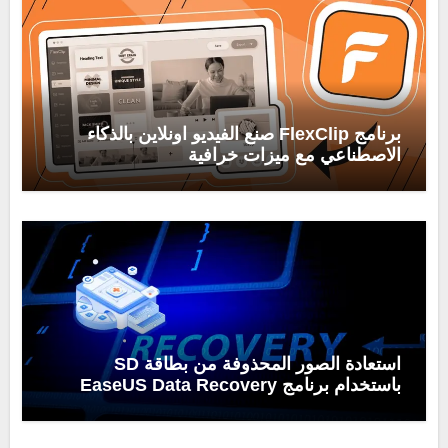
برنامج FlexClip صنع الفيديو اونلاين بالذكاء
الاصطناعي مع ميزات خرافية
استعادة الصور المحذوفة من بطاقة SD
باستخدام برنامج EaseUS Data Recovery
Wizard