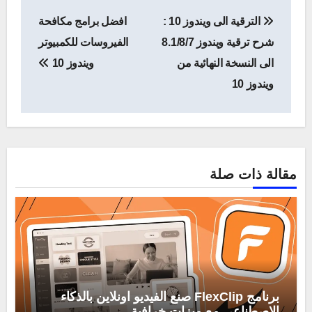
تصفّح
الترقية الى ويندوز 10 :
افضل برامج مكافحة
المقالات
شرح ترقية ويندوز 8.1/8/7
الفيروسات للكمبيوتر
الى النسخة النهائية من
ويندوز 10
ويندوز 10
مقالة ذات صلة
برنامج FlexClip صنع الفيديو اونلاين بالذكاء
الاصطناعي مع ميزات خرافية