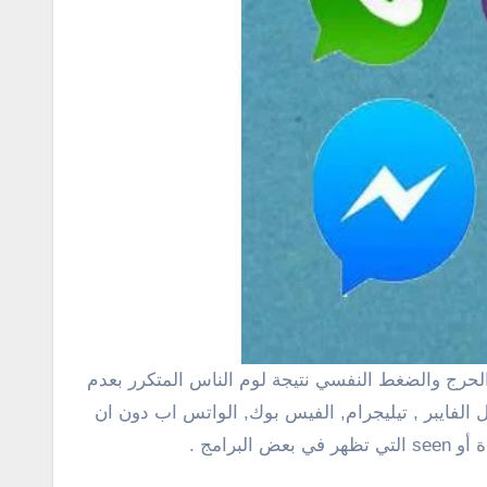
لفايبر , تيليجرام, الفيس بوك, الواتس اب دون ان
امج .