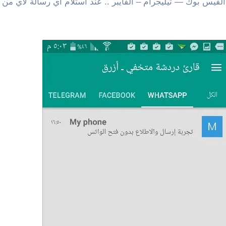
س بوك — تيليجرام – الفايبر .. عند استلام اي رسالة لأي من هذ