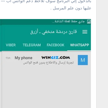
بالدخول إلي البرنامج سوف تلاحظ دعم الواتس اب — الفي
عليها دون علم المرسل .