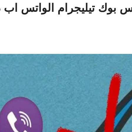
يس بوك تيليجرام الواتس اب 