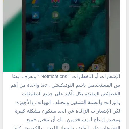
الإشعارات أو الاخطارات ” Notifications ” وتعرف أيضًا
بين المستخدمين باسم النوتفكيشن . تعد واحدة من أهم
الخصائص المفيدة بكل تأكيد على جميع التطبيقات
والبرامج وأنظمة التشغيل ومختلف الهواتف والأجهزة،
لكن الإشعارات
الزائدة
عن الحد ستكون مشكلة كبيرة
ومصدر إزعاج للمستخدمين . لك أن تتخيل جميع
التطبيقات على الهاتف والجهاز اللوحي والكمبيوتر كلها