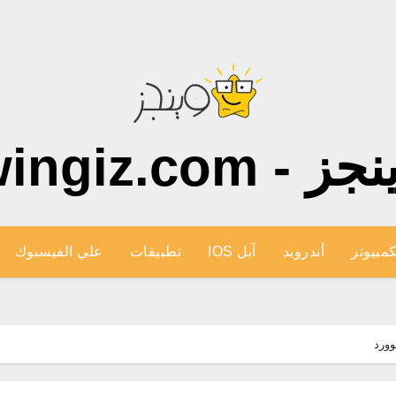
ز - wingiz.com
كمبيوتر
أندرويد
آبل IOS
تطبيقات
علي الفيسبوك
وورد