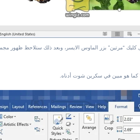
دبل كليك “مرتين” بزر الماوس الايسر، وبعد ذلك ستلاحظ ظهور م