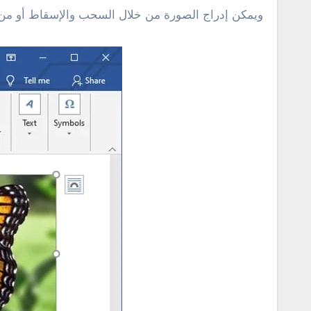
ويمكن إدراج الصورة من خلال السحب والإسقاط أو من خلال النقر على “Insert”، ثم النقر على “Pictures” و