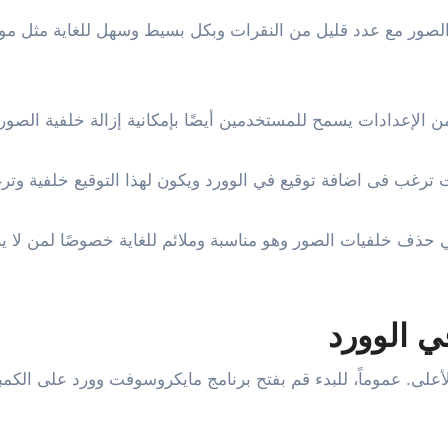
 قليل من النقرات وبكل بسيط وسهل للغاية مثل موقع photoroom الذي يتيح إمكا
 الإعدادات يسمح للمستخدمين أيضًا بإمكانية إزالة خلفية الصور
كنت ترغب فى اضافة توقيع في الوورد ويكون لهذا التوقيع خلفية وت
ي حذف خلفيات الصور وهو مناسبة وملائم للغاية خصوصًا لمن لا
ي الوورد
لأعلى. عموماً، للبدء قم بفتح برنامج مايكروسوفت وورد على الكم