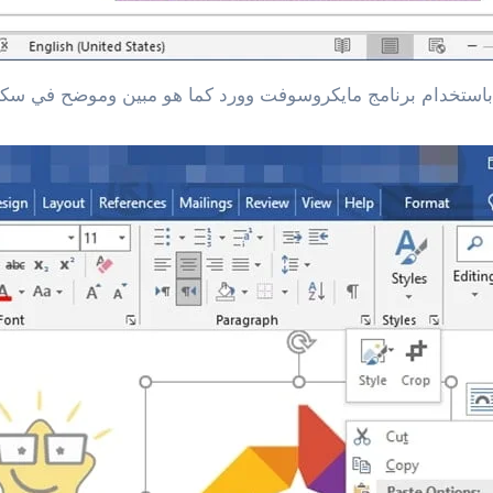
باستخدام برنامج مايكروسوفت وورد كما هو مبين وموضح في سكر