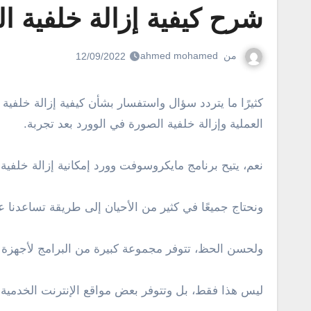
شرح كيفية إزالة خلفية ا
من
ahmed mohamed
12/09/2022
كثيرًا ما يتردد سؤال واستفسار بشأن كيفية إزالة خلفية الصورة بطريقة سهلة. ولهذا السبب، قررنا نحن فريق وينجز تسليط الضوء على واحدة من أفضل الطرق للقيام بهذه
العملية وإزالة خلفية الصورة في الوورد بعد تجربة.
نعم، يتيح برنامج مايكروسوفت وورد إمكانية إزالة خلف
ونحتاج جميعًا في كثير من الأحيان إلى طريقة تساعدنا 
ولحسن الحظ، تتوفر مجموعة كبيرة من البرامج لأجهزة الك
ليس هذا فقط، بل وتتوفر بعض مواقع الإنترنت الخدمية ا