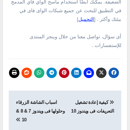
الضعيفة.
يمكنك أيضًا استخدام ماسح الواي فاي المدمج
في التطبيق للبحث عن جميع شبكات الواى فاى في
بيئتك وأكثر . [
التحميل
]
أى سؤال، تواصل معنا من خلال وينجز المنتدى
للإستفسارات .
تصفّح
كيفية إعادة تشغيل
اسباب الشاشة الزرقاء
المقالات
التعريفات فى ويندوز 10
وحلولها فى ويندوز 7 & 8 &
10