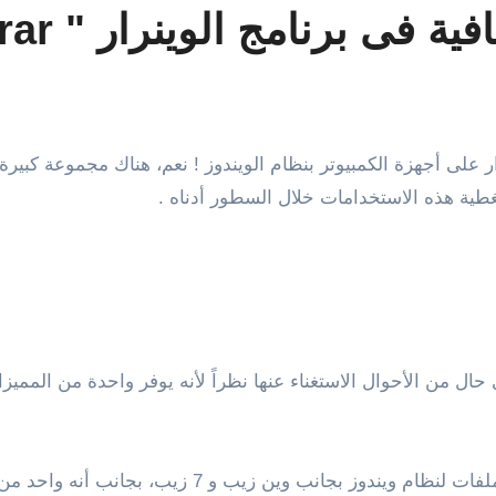
ى برنامج الوينرار " winrar "
طية هذه الاستخدامات خلال السطور أدناه .
أى حال من الأحوال الاستغناء عنها نظراً لأنه يوفر واحدة من ال
بالإضافة إلى ذلك، هو من أهم ثلاث برمجيات لأرشفة الم