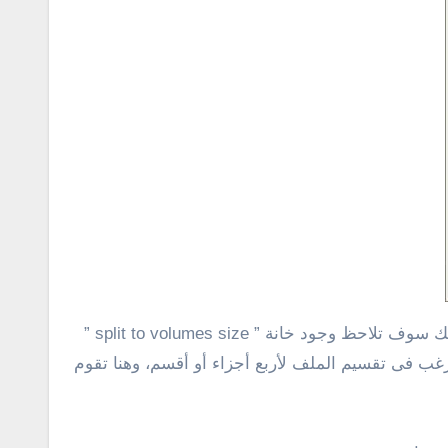
للبدء، تقوم بالنقر كليك يمين على الملف الذى ترغب فى ضغطه لعدة أقسام ومن ثم اختيار ” add to archive… ” وبعد ذلك سوف تلاحظ وجود خانة ” split to volumes size ”
د حجم الملف عل حسب راحتك . نفرض مثلاً أنك تمتلك ملف بحجم 100 جيجا بايت وترغب فى تقسيم الملف لأربع أجزاء أو أقسم، وهنا تقوم