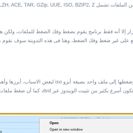
رار إلا أنه فقط برنامج يقوم بضغط وفك الضغط للملفات، ولكن هذا
جميع على غير ضغط وفك الضغط، وهنا فى هذه التدوينة سوف نقوم 
البعض منا قد يكون لديه نسخة ويندوز ويرغب بتحويلها وضغط