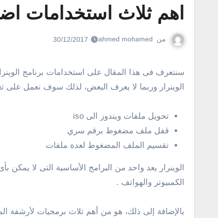
اهم ثلاث استخدامات اضافية ف
من
ahmed mohamed
30/12/2017
سنتعرف فى هذا المقال على استخدامات برنامج الوينرار على أجهزة الكمبيوتر بنظام الويندوز ! نعم، هناك مجموعة كبيرة من الاستخدامات الاضافية الرائعة التي يوفرها برنامج
الوينرار وربما لا يعرف البعض، لذلك سوف نعمل على تغ
تحويل ملفات ويندوز الى iso
قفل ملف مضغوط برقم سري
تقسيم الملف المضغوط لعدة ملفات
الوينرار يعد واحد من البرامج الأساسية التى لا يمكن ب
الكمبيوتر والهواتف .