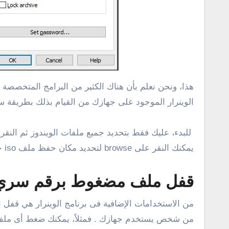
الوينرار الموجود على جهازك من القيام بذلك بطريقة سهل
يمكنك النقر على browse لتحديد مكان حفظ ملف iso حسب راحتك، وفي الأخير أنقر على ok، بعد الانتهاء سوف تحصل على ملف بصيغة أيزو لجميع ملفات الويندوز .
قفل ملف مضغوط برقم سري
من الاستخدامات الإضافية فى برنامج الوينرار هي قف
من شخص يستخدم جهازك . فمثلاً، يمكنك ضغط أى ملف 