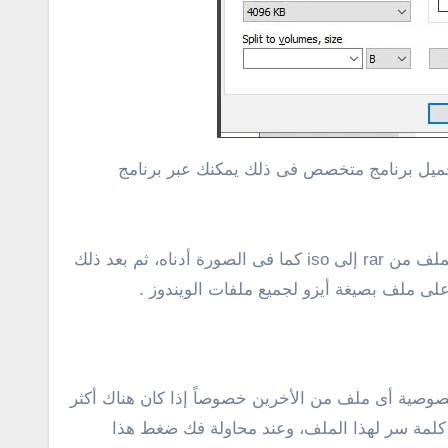
فى تحويل ملفات ويندوز الى iso، ولكن بدلاً من أن تقوم بتحميل برنامج متخصص فى ذلك يمكنك عبر برنامج
للبدء، عليك فقط بتحديد جميع ملفات الويندوز ثم النقر كليك يمين واختيار ” add to archive… ” ثم تقوم بتحويل صيغة الملف من rar إلى iso كما فى الصورة أدناه، ثم بعد ذلك
وصية أى ملف من الأخرين خصوصاً إذا كان هناك أكثر
لمة سر لهذا الملف، وعند محاولة فك ضغط هذا