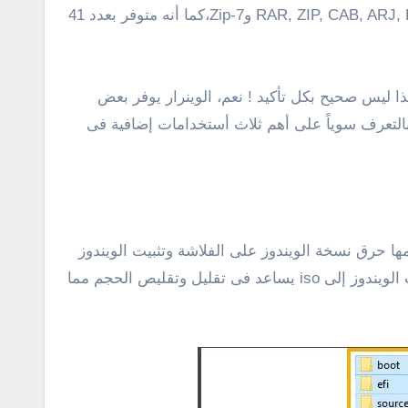
RAR بنفسها . البرنامج يدعم إمتدادات مجموعة كبيرة من الملفات تشمل RAR, ZIP, CAB, ARJ, LZH, ACE, TAR, GZip, UUE, ISO, BZIP2, Z و7-Zip،كما أنه متوفر بعدد 41
 ليس صحيح بكل تأكيد ! نعم، الوينرار يوفر بعض
بالتعرف سوياً على أهم ثلاث أستخدامات إضافية فى
ها إلى ملف واحد بصيغة أيزو iso لبعض الاسباب، أبرزها وأهمها حرق نسخة الويندوز على الفلاشة وتثبيت الويندوز
من الفلاشة عند إقلاع الكمبيوتر وذلك لأن هذه الطريقة تكون أسرع بكثير من تثبيت الويندوز عبر dvd، كما أن ضغط ملفات الويندوز إلى iso يساعد فى تقليل وتقليص الحجم مما