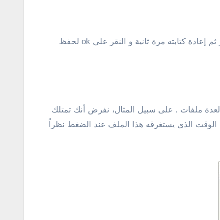
للبدء، عند ضغط أى ملف سوف تجد خيار ” set password” تقوم بالنقر عليه لتظهر معك نافذة جديدة تقوم بكتابة الباسور ثم إعادة كتابته مرة ثانية و النقر على ok لحفظ
عدة ملفات . على سبيل المثال، نفرض أنك تمتلك
وقت الذى يستغرقه هذا الملف عند الضغط نظراً