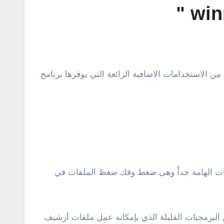
مميزات الهامة جداً وهى ضغط وفك ضغط الملفات في
لفات لنظام ويندوز بجانب وين زيب و 7 زيب، بجانب أنه واحد من البرمجيات القليلة الذي بإمكانه عمل ملفات أرشيف