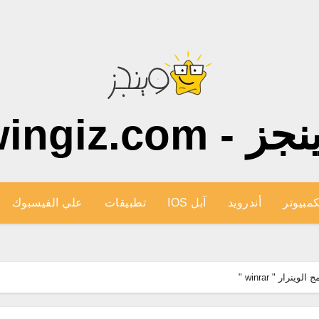
ز - wingiz.com
كمبيوتر
أندرويد
آبل IOS
تطبيقات
علي الفيسبوك
رار " winrar "