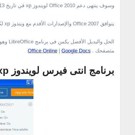
وسوف ينتهى دعم Office 2010 لويندوز xp في تاريخ 13 أكتوبر 2020 مما يعنى أن جميع إصدارات مايكروسوفت أوفيس لن تدعم العمل على ويندوز xp بعد هذا التاريخ .
يتوافق Office 2007 والإصدارات الأقدم مع ويندوز xp لكن شركة مايكروسوفت لم تعد تدعمها، لذا نوصي بتجنبها. فما الحل أو ما افضل بديل لمايكروسوفت أوفيس ؟
الحل و
متصفحك .
Google Docs
|
Office Online
برنامج انتى فيرس لويندوز xp