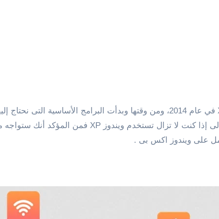
قامت شركة مايكروسوفت بإيقاف الدعم عن ويندوز XP في عام 2014، ومن وقتها وبدأت ا
أيضًا وهذا بسبب عدم تلقى النظام تحديثات الأمان، بالتالى
عمل على ويندوز اكس بى .