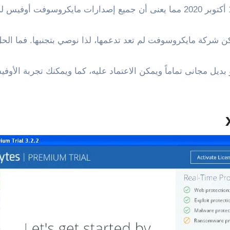
البديل الأفضل يكمن فى برنامج LibreOffice وهو بديل مجانى تماماً ويمكن الاعتماد عليه، 