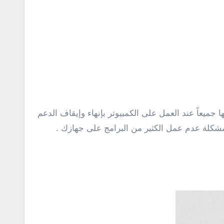
لبرامج الأساسية التى نحتاج إليها جميعاً عند العمل على الكمبيوتر بإنهاء وإيقاف الدعم
 إذا كنت لا تزال تستخدم ويندوز XP فمن المؤكد أنك ستواجه مشكلة عدم عمل الكثير من البرامج على جهازك .