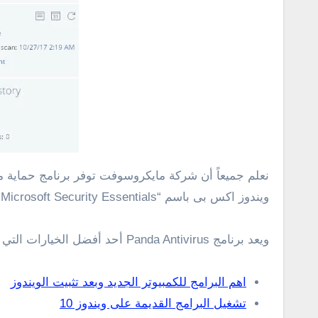
ويندوز اكس بى باسم “Microsoft Security Essentials” ولكن شركة مايكروسوفت لم تعد تدعمه فى ويندوز اكس بى .
ويعد برنامج Panda Antivirus أحد أفضل الخيارات التي يمكن الاعتماد عليها فى ويندوز اكس بى للتصدى للفيروسات وهو برنامج حماية من الفيروسات سحابى .
اهم البرامج للكمبيوتر الجديد وبعد تثبيت الويندوز
تشغيل البرامج القديمة على ويندوز 10