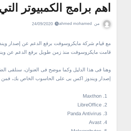
اهم برامج الكمبيوتر التي 
من
ahmed mohamed
24/09/2020
مع قيام شركة مايكروسوفت برفع الدعم عن إصدار ويندوز من الإصدارات الخاصة بها، تبدأ الشركات والمطورين القائمين على تطوير البرامج والتطبيقات برفع الدعم أيضًا، وقد
قامت مايكروسوفت منذ زمن طويل برفع الدعم عن ويندوز XP ولكن فى الوقت نفسه لا تزعل هناك مجموعة من اهم برامج الكمبيوتر التي لا تزال تعمل على و
إصدار ويندوز اكس بى على الحاسوب الخاص بك، فمن المؤكد
Maxthon
LibreOffice
Panda Antivirus
Avast