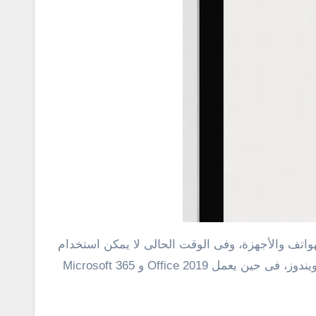
هواتف والأجهزة، وفى الوقت الحالى لا يمكن استخدام
Microsoft Office على ويندوز xp، حيث يعمل كل من Office 2013 و 2016 فقط على ويندوز 7 والإصدارات الحديثة من الويندوز، فى حين يعمل Office 2019 و Microsoft 365