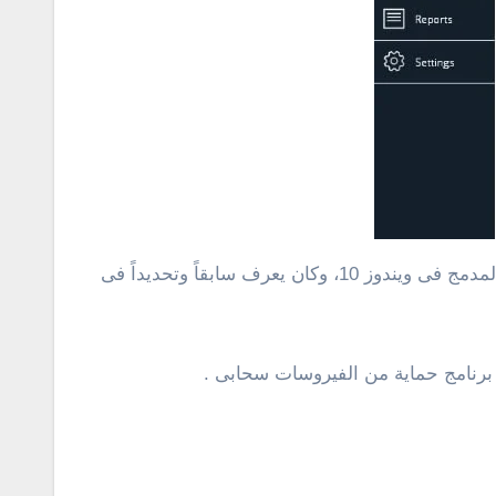
نعلم جميعاً أن شركة مايكروسوفت توفر برنامج حماية من الفيروسات يعرف باسم ويندوز ديفندر “Windows Defender” المدمج فى ويندوز 10، وكان يعرف سابقاً وتحديداً فى