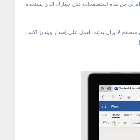
 استخدام أى من هذه المتصفحات على جهازك الذى يستخدم
وقت كتابة هذا التقرير، ويعتبر هو أفضل متصفح لا يزال يدعم العمل على إصدار ويندوز اكس