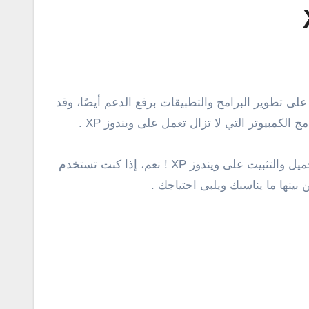
وهنا فى هذا الدليل وكما موضح فى العنوان، سنلقى الضوء على سلسلة ومجموعة من هذه البرامج التى لا تزال تدعم التحميل والتثبيت على ويندوز XP ! نعم، إذا كنت تستخدم
بينها ما يناسبك ويلبى احتياجك .