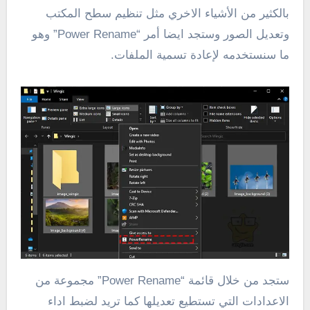
بالكثير من الأشياء الاخري مثل تنظيم سطح المكتب
وتعديل الصور وستجد ايضا أمر “Power Rename” وهو
ما سنستخدمه لإعادة تسمية الملفات.
ستجد من خلال قائمة “Power Rename” مجموعة من
الاعدادات التي تستطيع تعديلها كما تريد لضبط اداء