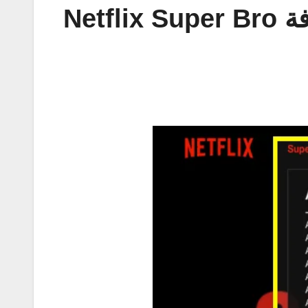
اظهار الأقسام الفرعية والمخفية في نتفليكس مع إضافة Netflix Super Bro