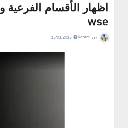
wse
من
Karam
15/01/2016