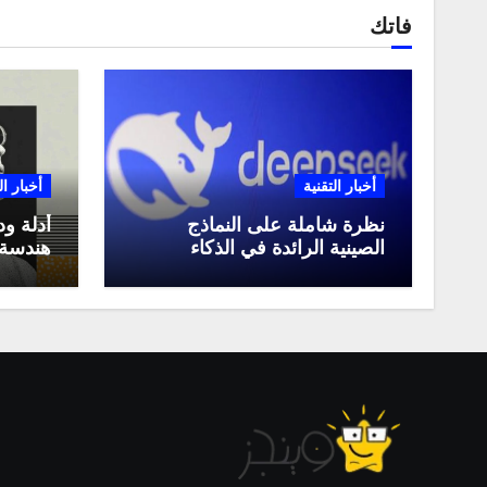
فاتك
أخبار التقنية
أخبار ال
نظرة شاملة على النماذج
أدلة ود
الصينية الرائدة في الذكاء
هندسة 
الاصطناعي، ومقارنة بينها،
لعام 2025
وكيف تستفيد منها في عام
2025