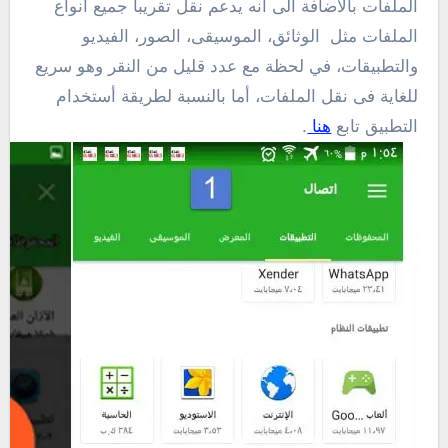
الملفات بالأضافة الى أنه يدعم نقل تقريباً جميع أنواع
الملفات مثل الوثائق، الموسيقى، الصور، الفيديو
والتطبيقات، في لحظة مع عدد قليل من النقر وهو سريع
للغاية فى نقل الملفات، أما بالنسبة لطريقة أستخدام
التطبيق تابع
هنا
.