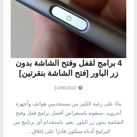
4 برامج لقفل وفتح الشاشة بدون
زر الباور [فتح الشاشة بنقرتين]
11/06/2022
بناءً على رغبة الكثير من مستخدمي هواتف وأجهزة
أندرويد، سنقوم باستعراض أفضل برامج قفل وفتح
الشاشة بدون زر الباور. نعم، باستخدام أي برنامج من
البرامج أدناه ستكون قادرًا على إغلاق…