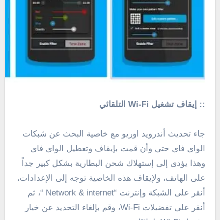
:: إيقاف تشغيل Wi-Fi التلقائي
جاء تحديث أندرويد اوريو مع خاصية البحث عن شبكات
الواى فاى حتى وأن قمت بإيقاف وتعطيل الواى فاى
وهذا يؤدى إلى إستهلاك شحن البطارية بشكل كبير جداً
على الهاتف، ولإيقاف هذه الخاصية توجه إلى الإعدادات،
أنقر على الشبكة وإنترنت “Network & internet “، ثم
أنقر على
تفضيلات Wi-Fi
، وقم بإلغاء التحديد عن خيار