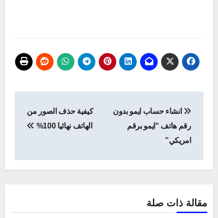
تصفّح
انشاء حساب ايمو بدون
كيفية حذف الصور من
المقالات
رقم هاتف “ايمو برقم
الهاتف نهائيا 100%
امريكي”
مقالة ذات صلة