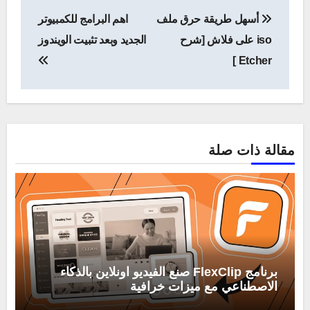
تصفّح
أسهل طريقة حرق ملف
اهم البرامج للكمبيوتر
المقالات
iso على فلاش [شرح
الجديد وبعد تثبيت الويندوز
Etcher ]
مقالة ذات صلة
برنامج FlexClip صنع الفيديو اونلاين بالذكاء
الاصطناعي مع ميزات خرافية