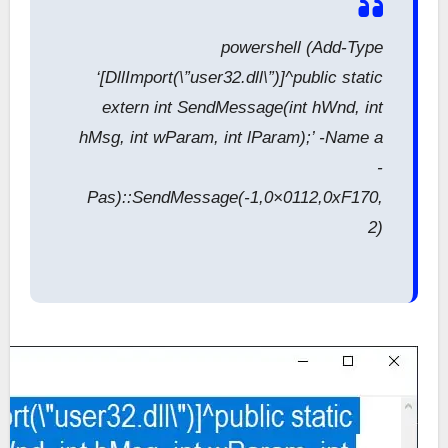
powershell (Add-Type
‘[DllImport(\”user32.dll\”)]^public static
extern int SendMessage(int hWnd, int
hMsg, int wParam, int lParam);’ -Name a
-
Pas)::SendMessage(-1,0×0112,0xF170,
2)