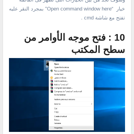
خيار “Open command window here” بمجرد النقر عليه
تفتح مع شاشة cmd .
10 : فتح موجه الأوامر من
سطح المكتب