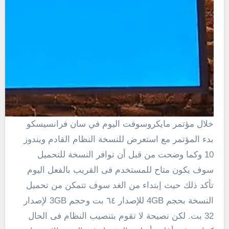
خلال
مؤتمر
مايكروسوفت
اليوم
في سان فرانسيسكو
بدء المؤتمر مع استعرض للنسخة النظام القادم ويندوز
10
وكما وضحت من قبل أن توافر النسخة للتحميل
سوف يكون متاح للمستخدم فى القريب بالفعل اليوم
تأكد ذلك حيث إبتداء من الغد سوف تتمكن من تحميل
النسخة بحجم
4GB
للإصدار ٦٤ بت وحجم 3GB لإصدار
32 بت. لكن نصيحة لا تقوم بتنصيب النظام فى الحال