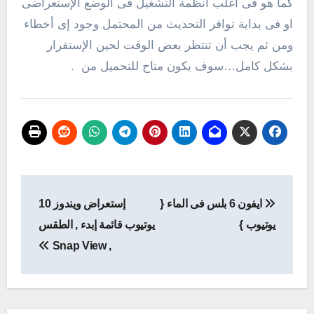
كما هو فى أغلب أنظمة التشغيل فى الوضع الإستعراضى
او فى بداية توافر التحديث من المحتمل وجود إى أخطاء
ومن ثم يجب أن تنتظر بعض الوقت لحين الإستقرار
بشكل كامل…سوف يكون متاح للتحميل من .
تصفّح
ايفون 6 بلس فى الماء {
إستعراض ويندوز 10
المقالات
يوتيوب }
يوتيوب قائمة إبدء , الطقس
, Snap View