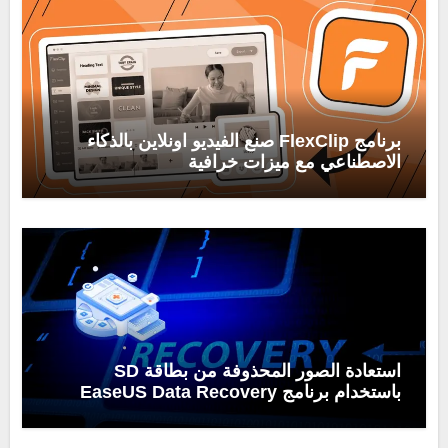
برنامج FlexClip صنع الفيديو اونلاين بالذكاء
الاصطناعي مع ميزات خرافية
استعادة الصور المحذوفة من بطاقة SD
باستخدام برنامج EaseUS Data Recovery
Wizard