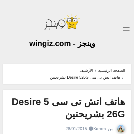
لتجاوز
لى
لمحتوى
وينجز - wingiz.com
الصفحة الرئيسية
الأرشيف
هاتف اتش تى سى Desire 526G بشريحتين
هاتف اتش تى سى Desire 5
26G بشريحتين
من
Karam
28/01/2015