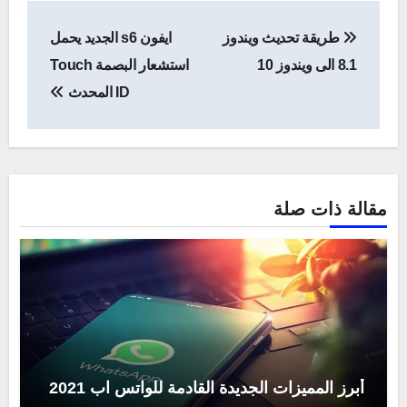
تصفّح
طريقة تحديث ويندوز
ايفون s6 الجديد يحمل
المقالات
8.1 الى ويندوز 10
استشعار البصمة Touch
ID المحدث
مقالة ذات صلة
أبرز المميزات الجديدة القادمة للواتس اب 2021