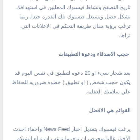
تاريخ التصفح ونشاط فيسبوك المعلنين في استهدافك
بشكل فضل ويستغل فيسبوك تلك القدره جيدا. ربما
ترغب برؤية مقال طريقة التحكم في الاعلانات التي
تراها.
حجب الاصدقاء ودعوة التطبيقات
بعد شجار سيء او 20 دعوه لتطبيق في نفس اليوم قد
يكون حجب شخص ( او تطبيق ) خطوه ضروريه للحفاظ
علي سلامتك العقليه.
القوائم هي الافضل
يرغب فيسبوك بتعديل اخبار News Feed واخفاء احدث
الاخبار غالبا ويحرص ان تري ما ترغب ان تراه الشبكه