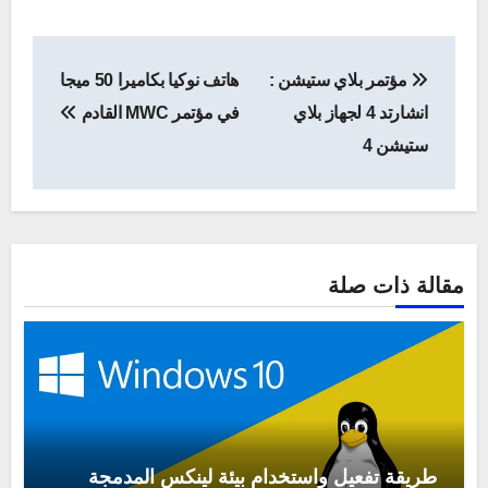
تصفّح
مؤتمر بلاي ستيشن :
هاتف نوكيا بكاميرا 50 ميجا
المقالات
انشارتد 4 لجهاز بلاي
في مؤتمر MWC القادم
ستيشن 4
مقالة ذات صلة
طريقة تفعيل واستخدام بيئة لينكس المدمجة