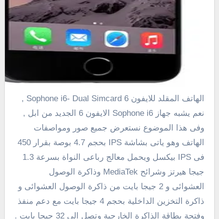
الهاتف المقلد للايفون 6 Sophone i6- Dual Simcard ,
نعم يشبه جهاز Sophone i6 الايفون 6 الجديد من ابل ,
وفى هذا الموضوع نستعرض جميع صور ومواصفات
الهاتف وهو ياتى بشاشة
IPS بحجم 4.7 بوصة بقرار 450
فى
IPS
بيكسل ويحمل معالج رباعى النواة بسرعة 1.3
جيجا هيرتز وشرائح
MediaTek
وذاكرة الوصول
العشوائى و 2 جيجا بايت من ذاكرة الوصول العشوائى و
ذاكرة التخزين الداخلية بحجم 4 جيجا بايت مع دعم منفذ
وفتحة بطاقة الذاكرة الخارجية وتصل الى 32 جيجا بايت .