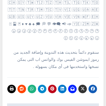
🇨🇭 🇸🇾 🇹🇼 🇹🇯 🇹🇿 🇹🇭 🇹🇱 🇹🇬 🇹🇰 🇹🇴
🇹🇹 🇹🇳 🇹🇷 🇹🇲 🇹🇨 🇹🇻 🇻🇮 🇺🇬 🇺🇦 🇦🇪
🇬🇧 🇺🇸 🇺🇾 🇺🇿 🇻🇺 🇻🇦 🇻🇪 🇻🇳 🇼🇫 🇪🇭
🇾🇪 🇿🇲 🇿🇼 📣 📢 👁‍🗨 💬 💭 🗯 ♠️ ♣️ ♥️ ♦️ 🃏 🎴 🀄️
🕐 🕑 🕒 🕓 🕔 🕕 🕖 🕗 🕘 🕙 🕚 🕛 🕜 🕝 🕞 🕟 🕠
🕡 🕢 🕣 🕤 🕥 🕦 🕧
سنقوم دائماً بتحديث هذه التدوينة وإضافة الجديد من
رموز ايموشن الفيس بوك والواتس اب التى يمكن
نسخها واستخدمها فى أى مكان بسهولة .