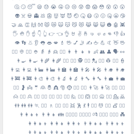
😮 😲 😵 😳 😱 😨 😰 😢 😥 🤤 😭 😓 😪 😴 🙄 🤔
🤥 😬 🤐 🤢 🤧 😷 🤒 🤕 😈 👿 👹 👺 💩 👻 💀 ☠️ 👽
👾 🤖 🎃 😺 😸 😹 😻 😼 😽 🙀 😿 😾 👐 🙌 👏 🙏 🤝
👍 👎 👊 ✊ 🤛 🤜 🤞 ✌️ 🤘 👌 👈 👉 👆 👇 ☝️ ✋ 🤚 🖐
🖖 👋 🤙 💪 🖕 ✍️ 🤳 💅 🖖 💄 💋 👄 👅 👂 👃 👣 👁
👀 🗣 👤 👥 👶 👦 👧 👨 👩 👱‍♀️ 👱 👴 👵 👲 👳‍♀️ 👳 👮‍♀️
👮 👷‍♀️ 👷 💂‍♀️ 💂 🕵️‍♀️ 🕵️ 👩‍⚕️ 👨‍⚕️ 👩‍🌾 👨‍🌾 👩‍🍳 👨‍🍳
👩‍🎓 👨‍🎓 👩‍🎤 👨‍🎤 👩‍🏫 👨‍🏫 👩‍🏭 👨‍🏭 👩‍💻 👨‍💻
👩‍💼 👨‍💼 👩‍🔧 👨‍🔧 👩‍🔬 👨‍🔬 👩‍🎨 👨‍🎨 👩‍🚒 👨‍🚒
👩‍✈️ 👨‍✈️ 👩‍🚀 👨‍🚀 👩‍⚖️ 👨‍⚖️ 🤶 🎅 👸 🤴 👰 🤵 👼 🤰 🙇‍♀️
🙇 💁 💁‍♂️ 🙅 🙅‍♂️ 🙆 🙆‍♂️ 🙋 🙋‍♂️ 🤦‍♀️ 🤦‍♂️ 🤷‍♀️ 🤷‍♂️ 🙎 🙎‍♂️ 🙍
🙍‍♂️ 💇 💇‍♂️ 💆 💆‍♂️ 🕴 💃 🕺 👯 👯‍♂️ 🚶‍♀️ 🚶 🏃‍♀️ 🏃 👫 👭 👬
💑 👩‍❤️‍👩 👨‍❤️‍👨 💏 👩‍❤️‍💋‍👩 👨‍❤️‍💋‍👨 👪 👨‍👩‍👧 👨‍👩‍👧‍👦
👨‍👩‍👦‍👦 👨‍👩‍👧‍👧 👩‍👩‍👦 👩‍👩‍👧 👩‍👩‍👧‍👦
👩‍👩‍👦‍👦 👩‍👩‍👧‍👧 👨‍👨‍👦 👨‍👨‍👧 👨‍👨‍👧‍👦