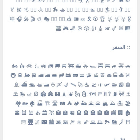
🥋 ⛸ 🎿 ⛷ 🏂 🏋️‍♀️ 🏋️ 🤺 🤼‍♀️ 🤼‍♂️ 🤸‍♀️ 🤸‍♂️ ⛹️‍♀️ ⛹️ 🤾‍♀️ 🤾‍♂️
🏌️‍♀️ 🏌️ 🏄‍♀️ 🏄 🏊‍♀️ 🏊 🤽‍♀️ 🤽‍♂️ 🚣‍♀️ 🚣 🏇 🚴‍♀️ 🚴 🚵‍♀️ 🚵 🎽 🏅
🎖 🥇 🥈 🥉 🏆 🏵 🎗 🎫 🎟 🎪 🤹‍♀️ 🤹‍♂️ 🎭 🎨 🎬 🎤 🎧 🎼
🎹 🥁 🎷 🎺 🎸 🎻 🎲 🎯 🎳 🎮 🎰
:: السفر
🚗 🚕 🚙 🚌 🚎 🏎 🚓 🚑 🚒 🚐 🚚 🚛 🚜 🛴 🚲 🛵 🏍
🚨 🚔 🚍 🚘 🚖 🚡 🚠 🚟 🚃 🚋 🚞 🚝 🚄 🚅 🚈 🚂 🚆 🚇
🚊 🚉 🚁 🛩 ✈️ 🛫 🛬 🚀 🛰 💺 🛶 ⛵️ 🛥 🚤 🛳 ⛴ 🚢
⚓️ 🚧 ⛽️ 🚏 🚦 🚥 🗺 🗿 🗽 ⛲️ 🗼 🏰 🏯 🏟 🎡 🎢 🎠 ⛱
🏖 🏝 ⛰ 🏔 🗻 🌋 🏜 🏕 ⛺️ 🛤 🛣 🏗 🏭 🏠 🏡 🏘
🏚 🏢 🏬 🏣 🏤 🏥 🏦 🏨 🏪 🏫 🏩 💒 🏛 ⛪️ 🕌 🕍 🕋
⛩ 🗾 🎑 🏞 🌅 🌄 🌠 🎇 🎆 🌇 🌆 🏙 🌃 🌌 🌉 🌁