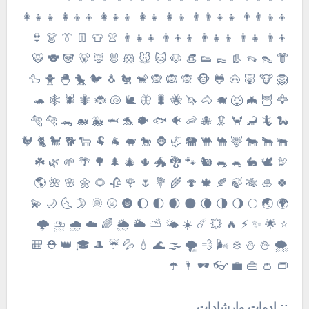
👨‍👨‍👦‍👦 👨‍👨‍👧‍👧 👩‍👦 👩‍👧 👩‍👧‍👦 👩‍👦‍👦 👩‍👧‍👧
👨‍👦 👨‍👧 👨‍👧‍👦 👨‍👦‍👦 👨‍👧‍👧 👚 👕 👖 👔 👗 👙
👘 👠 👡 👢 👞 👟 👒 🐶 🐱 🐭 🐹 🐰 🦊 🐻 🐼 🐨 🐯
🦁 🐮 🐷 🐽 🐸 🐵 🙊 🙉 🙊 🐒 🐔 🐧 🐦 🐤 🐣 🐥 🦆
🦅 🦉 🦇 🐺 🐗 🐴 🦄 🐝 🐛 🦋 🐌 🐚 🐞 🐜 🕷 🕸 🐢
🐍 🦎 🦂 🦀 🦑 🐙 🦐 🐠 🐟 🐡 🐬 🦈 🐳 🐋 🐊 🐆 🐅
🐃 🐂 🐄 🦌 🐪 🐫 🐘 🦏 🦍 🐎 🐖 🐐 🐏 🐑 🐕 🐩 🐈 🐓
🦃 🕊 🐇 🐁 🐀 🐿 🐾 🐉 🐲 🌵 🎄 🌲 🌳 🌴 🌱 🌿 ☘️
🍀 🎍 🎋 🍃 🍂 🍁 🍄 🌾 💐 🌷 🌹 🥀 🌻 🌼 🌸 🌺 🌎
🌍 🌏 🌕 🌖 🌗 🌘 🌑 🌒 🌓 🌔 🌚 🌝 🌞 🌛 🌜 🌙 💫
⭐️ 🌟 ✨ ⚡️ 🔥 💥 ☄️ ☀️ 🌤 ⛅️ 🌥 🌦 🌈 ☁️ 🌧 ⛈ 🌩
🌨 ☃️ ⛄️ ❄️ 🌬 💨 🌪 🌫 🌊 💧 💦 ☔️ 🎩 🎓 👑 ⛑ 🎒
👝 👛 👜 💼 👓 🕶 🌂 ☂️
:: ادوات وإرشادات