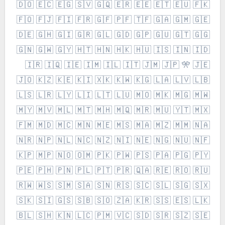
🇩🇴 🇪🇨 🇪🇬 🇸🇻 🇬🇶 🇪🇷 🇪🇪 🇪🇹 🇪🇺 🇫🇰
🇫🇴 🇫🇯 🇫🇮 🇫🇷 🇬🇫 🇵🇫 🇹🇫 🇬🇦 🇬🇲 🇬🇪
🇩🇪 🇬🇭 🇬🇮 🇬🇷 🇬🇱 🇬🇩 🇬🇵 🇬🇺 🇬🇹 🇬🇬
🇬🇳 🇬🇼 🇬🇾 🇭🇹 🇭🇳 🇭🇰 🇭🇺 🇮🇸 🇮🇳 🇮🇩
🇮🇷 🇮🇶 🇮🇪 🇮🇲 🇮🇱 🇮🇹 🇯🇲 🇯🇵 🎌 🇯🇪
🇯🇴 🇰🇿 🇰🇪 🇰🇮 🇽🇰 🇰🇼 🇰🇬 🇱🇦 🇱🇻 🇱🇧
🇱🇸 🇱🇷 🇱🇾 🇱🇮 🇱🇹 🇱🇺 🇲🇴 🇲🇰 🇲🇬 🇲🇼
🇲🇾 🇲🇻 🇲🇱 🇲🇹 🇲🇭 🇲🇶 🇲🇷 🇲🇺 🇾🇹 🇲🇽
🇫🇲 🇲🇩 🇲🇨 🇲🇳 🇲🇪 🇲🇸 🇲🇦 🇲🇿 🇲🇲 🇳🇦
🇳🇷 🇳🇵 🇳🇱 🇳🇨 🇳🇿 🇳🇮 🇳🇪 🇳🇬 🇳🇺 🇳🇫
🇰🇵 🇲🇵 🇳🇴 🇴🇲 🇵🇰 🇵🇼 🇵🇸 🇵🇦 🇵🇬 🇵🇾
🇵🇪 🇵🇭 🇵🇳 🇵🇱 🇵🇹 🇵🇷 🇶🇦 🇷🇪 🇷🇴 🇷🇺
🇷🇼 🇼🇸 🇸🇲 🇸🇦 🇸🇳 🇷🇸 🇸🇨 🇸🇱 🇸🇬 🇸🇽
🇸🇰 🇸🇮 🇬🇸 🇸🇧 🇸🇴 🇿🇦 🇰🇷 🇸🇸 🇪🇸 🇱🇰
🇧🇱 🇸🇭 🇰🇳 🇱🇨 🇵🇲 🇻🇨 🇸🇩 🇸🇷 🇸🇿 🇸🇪