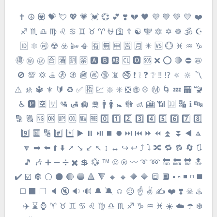
❤️ 💛 💚 💙 💜 🖤 💔 ❣️ 💕 💞 💓 💗 💖 💘 💝 💟 ☮️ ✝️
☪️ 🕉 ☸️ ✡️ 🔯 🕎 ☯️ ☦️ 🛐 ⛎ ♈️ ♉️ ♊️ ♋️ ♌️ ♍️ ♎️ ♏️ ♐️
♑️ ♒️ ♓️ 🆔 ⚛️ 🉑 ☢️ ☣️ 📴 📳 🈶 🈚️ 🈸 🈺 🈷️ ✴️ 🆚 💮
🉐 ㊙️ ㊗️ 🈴 🈵 🈹 🈲 🅰️ 🅱️ 🆎 🆑 🅾️ 🆘 ❌ ⭕️ 🛑 ⛔️ 📛
🚫 💯 💢 ♨️ 🚷 🚯 🚳 🚱 🔞 📵 🚭 ❗️ ❕ ❓ ❔ ‼️ ⁉️ 🔅 🔆 〽️
⚠️ 🚸 🔱 ⚜️ 🔰 ♻️ ✅ 🈯️ 💹 ❇️ ✳️ ❎ 🌐 💠 Ⓜ️ 🌀 💤 🏧 🚾
♿️ 🅿️ 🈳 🈂️ 🛂 🛃 🛄 🛅 🚹 🚺 🚼 🚻 🚮 🎦 📶 🈁 🔣 ℹ️ 🔤
🔡 🔠 🆖 🆗 🆙 🆒 🆕 🆓 0️⃣ 1️⃣ 2️⃣ 3️⃣ 4️⃣ 5️⃣ 6️⃣ 7️⃣ 8️⃣
9️⃣ 🔟 🔢 #️⃣ *️⃣ ▶️ ⏸ ⏯ ⏹ ⏺ ⏭ ⏮ ⏩ ⏪ ⏫ ⏬ ◀️ 🔼
🔽 ➡️ ⬅️ ⬆️ ⬇️ ↗️ ↘️ ↙️ ↖️ ↕️ ↔️ ↪️ ↩️ ⤴️ ⤵️ 🔀 🔁 🔂 🔄 🔃
🎵 🎶 ➕ ➖ ➗ ✖️ 💲 💱 ™️ ©️ ®️ 〰️ ➰ ➿ 🔚 🔙 🔛 🔝
✔️ ☑️ 🔘 ⚪️ ⚫️ 🔴 🔵 🔺 🔻 🔸 🔹 🔶 🔷 🔳 🔲 ▪️ ▫️ ◾️ ◽️ ◼️
◻️ ⬛️ ⬜️ 🔈 🔇 🔉 🔊 🔔 🔕 ☺️ ☹ ☝️ ✌️ ✍️ ❤️ ❣️ ☠ ♨️
✈️ ⌛ ⌚ ♈ ♉ ♊ ♋ ♌ ♍ ♎ ♏ ♐ ♑ ♒ ♓ ☀️ ☁️ ☂️ ❄️