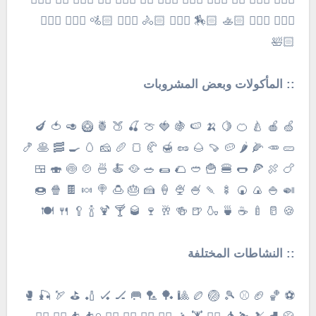
🤽🏻‍♂️ 🚣🏻‍♀️ 🚣🏻 🏇🏻 🚴🏻‍♀️ 🚴🏻 🚵🏻‍♀️ 🚵🏻 🤹🏻‍♀️ 🤹🏻‍♂️
🛀🏻
:: المأكولات وبعض المشروبات
🍏 🍎 🍐 🍊 🍋 🍌 🍉 🍇 🍓 🍈 🍒 🍑 🍍 🥝 🥑 🍅 🍆
🥒 🥕 🌽 🌶 🥔 🍠 🌰 🥜 🍯 🥐 🍞 🥖 🧀 🥚 🍳 🥓 🥞 🍤
🍗 🍖 🍕 🌭 🍔 🍟 🥙 🌮 🌯 🥗 🥘 🍝 🍜 🍲 🍥 🍣 🍱
🍛 🍚 🍙 🍘 🍢 🍡 🍧 🍨 🍦 🍰 🎂 🍮 🍭 🍬 🍫 🍿 🍩
🍪 🥛 🍼 ☕️ 🍵 🍶 🍺 🍻 🥂 🍷 🥃 🍸 🍹 🍾 🥄 🍴 🍽
:: النشاطات المختلفة
⚽️ 🏀 🏈 ⚾️ 🎾 🏐 🏉 🎱 🏓 🏸 🥅 🏒 🏑 🏏 ⛳️ 🏹 🎣 🥊