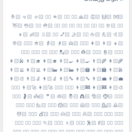
👐🏻 🙌🏻 👏🏻 🙏🏻 👍🏻 👎🏻 👊🏻 ✊🏻 🤛🏻 🤜🏻 🤞🏻
✌🏻 🤘🏻 👌🏻 👈🏻 👉🏻 👆🏻 👇🏻 ☝🏻 ✋🏻 🤚🏻 🖐🏻 🖖🏻 👋🏻
🤙🏻 💪🏻 🖕🏻 ✍🏻 🤳🏻 💅🏻 👂🏻 👃🏻 👶🏻 👦🏻
👧🏻 👨🏻 👩🏻 👱🏻‍♀️ 👱🏻 👴🏻 👵🏻 👲🏻 👳🏻‍♀️ 👳🏻
👮🏻‍♀️ 👮🏻 👷🏻‍♀️ 👷🏻 💂🏻‍♀️ 💂🏻 🕵🏻‍♀️ 🕵🏻 👩🏻‍⚕️ 👨🏻‍⚕️
👩🏻‍🌾 👨🏻‍🌾 👩🏻‍🍳 👨🏻‍🍳 👩🏻‍🎓 👨🏻‍🎓 👩🏻‍🎤
👨🏻‍🎤 👩🏻‍🏫 👨🏻‍🏫 👩🏻‍🏭 👨🏻‍🏭 👩🏻‍💻 👨🏻‍💻
👩🏻‍💼 👨🏻‍💼 👩🏻‍🔧 👨🏻‍🔧 👩🏻‍🔬 👨🏻‍🔬 👩🏻‍🎨
👨🏻‍🎨 👩🏻‍🚒 👨🏻‍🚒 👩🏻‍✈️ 👨🏻‍✈️ 👩🏻‍🚀 👨🏻‍🚀 👩🏻‍⚖️
👨🏻‍⚖️ 🤶🏻 🎅🏻 👸🏻 🤴🏻 👰🏻 🤵🏻 👼🏻 🤰🏻 🙇🏻‍♀️
🙇🏻 💁🏻 💁🏻‍♂️ 🙅🏻 🙅🏻‍♂️ 🙆🏻 🙆🏻‍♂️ 🙋🏻 🙋🏻‍♂️ 🤦🏻‍♀️
🤦🏻‍♂️ 🤷🏻‍♀️ 🤷🏻‍♂️ 🙎🏻 🙎🏻‍♂️ 🙍🏻 🙍🏻‍♂️ 💇🏻 💇🏻‍♂️ 💆🏻
💆🏻‍♂️ 🕴🏻 💃🏻 🕺🏻 🚶🏻‍♀️ 🚶🏻 🏃🏻‍♀️ 🏃🏻 🏋🏻‍♀️ 🏋🏻 🤸🏻‍♀️
🤸🏻‍♂️ ⛹🏻‍♀️ ⛹🏻 🤾🏻‍♀️ 🤾🏻‍♂️ 🏌🏻‍♀️ 🏌🏻 🏄🏻‍♀️ 🏄🏻 🏊🏻‍♀️ 🏊🏻 🤽🏻‍♀️