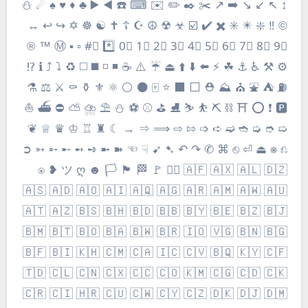
⛄️ ☄ ♠️ ♥️ ♦️ ♣️ ▶️ ◀️ ☎️ ⌨ ✉️ ✏️ ✒️ ✂️ ↗️ ➡️ ↘️ ↙️ ↖️ ↕️
↔️ ↩️ ↪️ ✡️ ☸ ☯️ ✝️ ☦ ☪ ☮ ☢ ☣ ☑️ ✔️ ✖️ ✳️ ✴️ ❇️ ‼️ ©️
®️ ™️ Ⓜ️ ▪️ ▫️ #⃣️ *️⃣ 0⃣️ 1⃣️ 2⃣️ 3⃣️ 4⃣️ 5⃣️ 6⃣️ 7⃣️ 8⃣️ 9⃣️
⁉️ ℹ️ ⤴️ ⤵️ ♻️ ◻️ ◼️ ◽ ◾ ☕ ⚠️ ☔ ⏏ ⬆️ ⬇️ ⬅️ ⚡ ☘ ⚓ ♿ ⚒ ⚙
⚗ ⚖ ⚔ ⚰ ⚱ ⚜ ⚛ ⚪ ⚫ 🀄 ⭐ ⬛ ⬜ ⛑ ⛰ ⛪ ⛲ ⛺ ⛽
⛵ ⛴ ⛔ ⛅ ⛈ ⛱ ⛄ ⚽ ⚾️ ⛳ ⛸ ⛷ ⛹ ⛏ ⛓ ⛩ ⭕ ❗ 🅿️
❦ ♕ ♛ ♔ ♖ ♜ ☾ → ⇒ ⟹ ⇨ ⇰ ➩ ➪ ➫ ➬ ➭ ➮ ➯
➲ ➳ ➵ ➸ ➻ ➺ ➼ ➽ ☜ ☟ ➹ ➷ ↶ ↷ ✆ ⌘ ⎋ ⏎ ⏏ ⎈ ⎌
⍟ ❥ ツ ღ ☻ 🏳️ 🏴 🏁 🚩 🏳️‍🌈 🇦🇫 🇦🇽 🇦🇱 🇩🇿
🇦🇸 🇦🇩 🇦🇴 🇦🇮 🇦🇶 🇦🇬 🇦🇷 🇦🇲 🇦🇼 🇦🇺
🇦🇹 🇦🇿 🇧🇸 🇧🇭 🇧🇩 🇧🇧 🇧🇾 🇧🇪 🇧🇿 🇧🇯
🇧🇲 🇧🇹 🇧🇴 🇧🇦 🇧🇼 🇧🇷 🇮🇴 🇻🇬 🇧🇳 🇧🇬
🇧🇫 🇧🇮 🇰🇭 🇨🇲 🇨🇦 🇮🇨 🇨🇻 🇧🇶 🇰🇾 🇨🇫
🇹🇩 🇨🇱 🇨🇳 🇨🇽 🇨🇨 🇨🇴 🇰🇲 🇨🇬 🇨🇩 🇨🇰
🇨🇷 🇨🇮 🇭🇷 🇨🇺 🇨🇼 🇨🇾 🇨🇿 🇩🇰 🇩🇯 🇩🇲