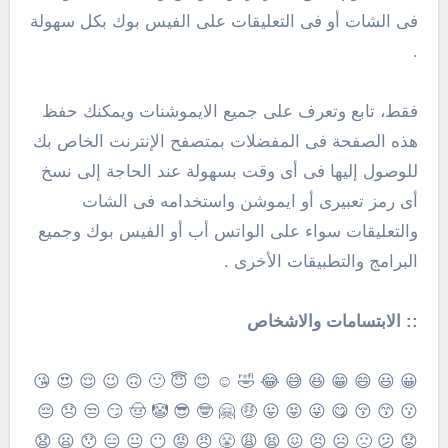
فى الشات أو فى التعليقات على الفيس بوك بكل سهولة
.
فقط، تابع وتعرف على جميع الايموشنات ويمكنك حفظ
هذه الصفحة فى المفضلات بمتصفح الإنترنت الخاص بك
للوصول إليها فى أى وقت بسهولة عند الحاجة إلى نسخ
أى رمز تعبيرى أو ايموشن واستخدامه فى الشات
والتعليقات سواء على الواتس أب أو الفيس بوك وجميع
البرامج والتطبيقات الأخرى .
:: الابتسامات والاشخاص
😀 😃 😄 😁 😆 😅 😂 🤣 ☺️ 😊 😇 🙂 🙃 😉 😌 😍 😘
😗 😙 😚 😋 😜 😝 😛 🤑 🤗 🤓 😎 🤡 🤠 😏 😒 😞 😔
😟 😕 🙁 ☹️ 😣 😖 😫 😩 😤 😠 😡 😶 😐 😑 😯 😦 😧