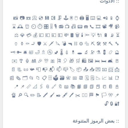
:: الأدوات
⌚️ 📱 📲 💻 ⌨️ 🖥 🖨 🖱 🖲 🕹 🗜 💽 💾 💿 📀 📼 📷 📸
📹 🎥 📽 🎞 📞 ☎️ 📟 📠 📺 📻 🎙 🎚 🎛 ⏱ ⏲ ⏰ 🕰 ⌛️
⏳ 📡 🔋 🔌 💡 🔦 🕯 🗑 🛢 💸 💵 💴 💶 💷 💰 💳 💎 ⚖️
🔧 🔨 ⚒ 🛠 ⛏ 🔩 ⚙️ ⛓ 🔫 💣 🔪 🗡 ⚔️ 🛡 🚬 ⚰️ ⚱️ 🏺
🔮 📿 💈 ⚗️ 🔭 🔬 🕳 💊 💉 🌡 🚽 🚰 🚿 🛁 🛀 🛎 🔑 🗝
🚪 🛋 🛏 🛌 🖼 🛍 🛒 🎁 🎈 🎏 🎀 🎊 🎉 🎎 🏮 🎐 ✉️
📩 📨 📧 💌 📥 📤 📦 🏷 📪 📫 📬 📭 📮 📯 📜 📃 📄
📑 📊 📈 📉 🗒 🗓 📆 📅 📇 🗃 🗳 🗄 📋 📁 📂 🗂 🗞 📰
📓 📔 📒 📕 📗 📘 📙 📚 📖 🔖 🔗 📎 🖇 📐 📏 📌 📍
📌 🎌 🏳️ 🏴 🏁 🏳️‍🌈 ✂️ 🖊 🖋 ✒️ 🖌 🖍 📝 ✏️ 🔍 🔎 🔏
🔐 🔒 🔓
:: بعض الرموز المتنوعة