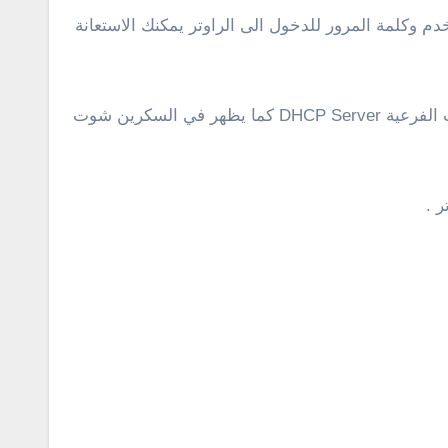
الكمبيوتر أو الهاتف اكتب الآي بي الافتراضي للراوتر 192.168.1.1 ثم اسم المستخدم وكلمة المرور للدخول الى الراوتر يمكنك الاستعانة
بعد الدخول الى الراوتر من القائمة الجانبية حدد على Network ثم من الاختيارات التي سوف تظهر LAN ثم من الاختيارات الفرعية DHCP Server كما يظهر في السكرين شوت