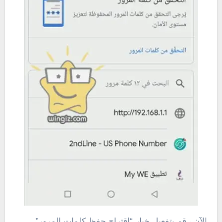
الآن ، قم بتفعيل خيار “اقتراح حفظ كلمات المرور”،