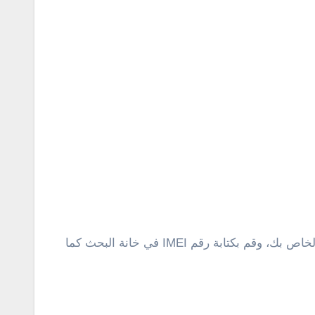
” من متصفح الإنترنت المثبت على جهاز الكمبيوتر أو جهاز ايفون الخاص بك، وقم بكتابة رقم IMEI في خانة البحث كما