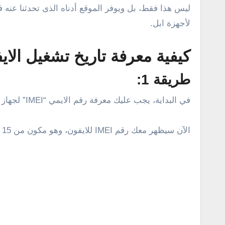
ليس هذا فقط، بل ويوفر الموقع أدناه الذى تحدثنا عنه ف
لأجهزة ابل.
كيفية معرفة تاريخ تشغيل الاي
طريقة 1:
في البداية، يجب عليك معرفة رقم الايمي “IMEI” لجهاز ايفون الخاص بك باستخدام كود *#06#. فقط، قم بكتابة هذا الكود من اليمين إلى اليسار، وانقر على زر اتصال.
الآن سيظهر معك رقم IMEI للايفون، وهو مكون من 15 رقم، قم بحفظ أو كتابة هذا الرقم حتى تقوم بإدخاله أو كتابته في موقع imei.info.