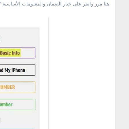
هنا مرر وانقر على خيار الضمان والمعلومات الأساسية “Apple warranty Basic info” كما فى سكرين شوت أدناه، انقر على خيار “Check “.