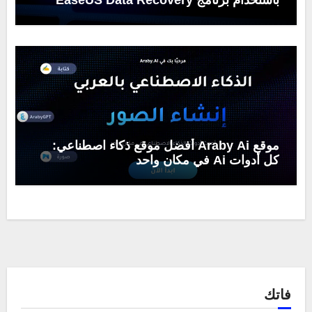
Wizard
موقع Araby Ai أفضل موقع ذكاء اصطناعي:
كل أدوات Ai في مكان واحد
فاتك