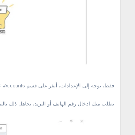
فقط، توجه إلى الإعدادات، أنقر على قسم Accounts، ثم أنقر على Family & other people من القائمة الجانبية، و أنقر على Add someone else to this PC.
يطلب منك ادخال رقم الهاتف أو البريد، تجاهل ذلك بالنقر على this person’s sign-in information