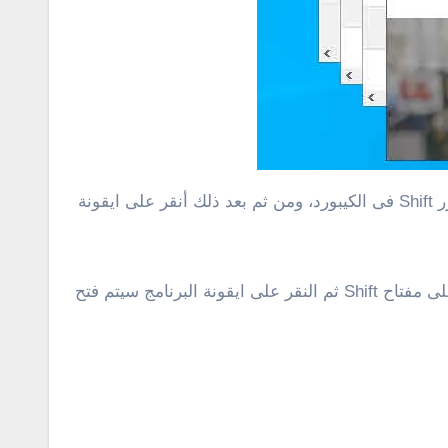
الطريقة سهلة للغاية وتعمل مع جميع نسخ الويندوز كما ذكرنا بالأعلى. كل ما يجب عليك فعله هو فقط النقر مطولاً على زر Shift فى الكيبورد، ومن ثم بعد ذلك أنقر على ايقونة
على الفور سيتم فتح تبويبة جديدة من البرنامج على سطح المكتب، وفى كل مرة تقوم بتكرار هذه العملية والنقر مطولاً على مفتاح Shift ثم النقر على ايقونة البرنامج سيتم فتح