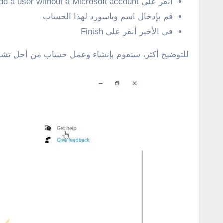
انقر على Add a user without a Microsoft account
قم بإدخال اسم وباسورد لهذا الحساب
فى الأخير أنقر على Finish
للتوضيح أكثر، سنقوم بإنشاء وعمل حساب من أجل تشغيل