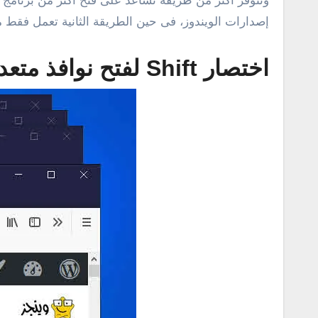
إصدارات الويندوز، فى حين الطريقة الثانية تعمل فقط مع 
اختصار Shift لفتح نوافذ متعددة من نفس البرنامج