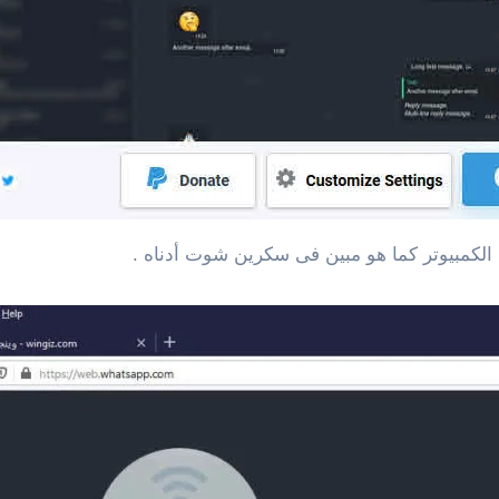
لكمبيوتر كما هو مبين فى سكرين شوت أدناه .