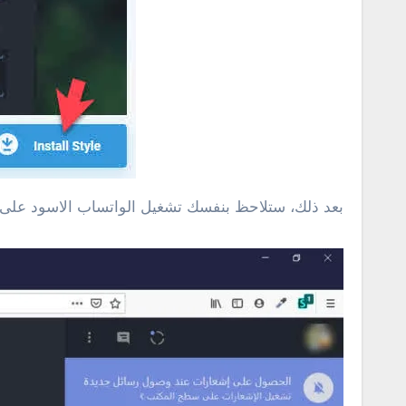
بعد ذلك، ستلاحظ بنفسك تشغيل الواتساب الاسود على ا