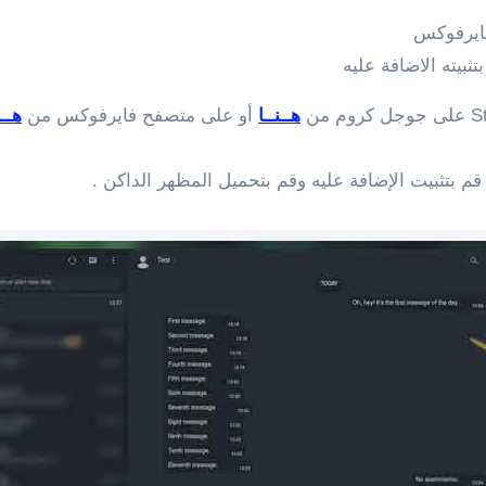
بيته الاضافة عليه
هــنــا
أو على متصفح فايرفوكس من
هــن
 بتثبيت الإضافة عليه وقم بتحميل المظهر الداكن .