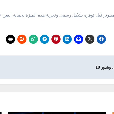
بيوتر قبل توفره بشكل رسمى وتجربة هذه الميزة لحماية العين عند
يندوز 10