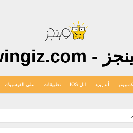
ز - wingiz.com
كمبيوتر
أندرويد
آبل IOS
تطبيقات
علي الفيسبوك
ر