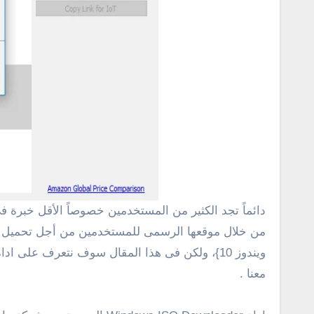
دائماً تجد الكثير من المستخدمين خصوصاً الأقل خبرة فى مجال الأنترنت يسألون عن كيفية تحميل نسخة ويندوز معينة، وهناك الكثير من الطرق التى توفرها شركة مايكروسوفت
ويندوز 10}، ولكن فى هذا المقال سوف نتعرف عل
معنا .