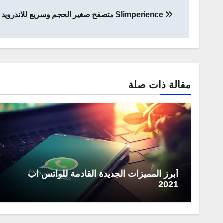
تصفّح
Slimperience متصفح صغير الحجم وسريع للاندرويد
المقالات
مقالة ذات صلة
أبرز المميزات الجديدة القادمة للواتس اب
2021