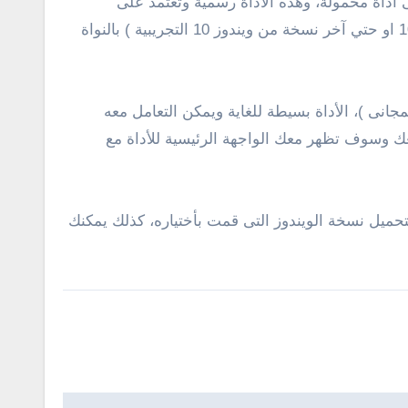
تثبيت فهى أداة محمولة، وهذه الاداة رسمية وتعتمد على
سيرفرات مايكروسوفت للوصول الى تحميل جميع اصدارات الويندوز بشكل مجانى بصيغة أيزو ISO ( ويندوز 7 او 8.1 او 10 او حتي آخر نسخة من ويندوز 10 التجريبية ) بالنواة
 الأداة تحميل جميع اصدارات مايكروسوفت اوفيس ( اوفيس 2007 وأوفيس 2010 وايضاً 2013 و نسخة 2016 بالمجانى )، الأداة بسيطة للغاية ويمكن التعامل معه
عك وسوف تظهر معك الواجهة الرئيسية للأداة مع
لتحميل نسخة الويندوز التى قمت بأختياره، كذلك يمكنك