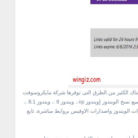
من خلال موقعها الرسمى للمستخدمين من أجل تحميل أى نسخة ويندوز، وقد تعرفنا فى مقال سابق على كيفية تحميل جميع نسخ الويندوز {ويندوز xp.. ويندوز 8 .. ويندوز 8.1 ..
ات الويندوز واصدارات الاوفيس بروابط مباشرة، تابع