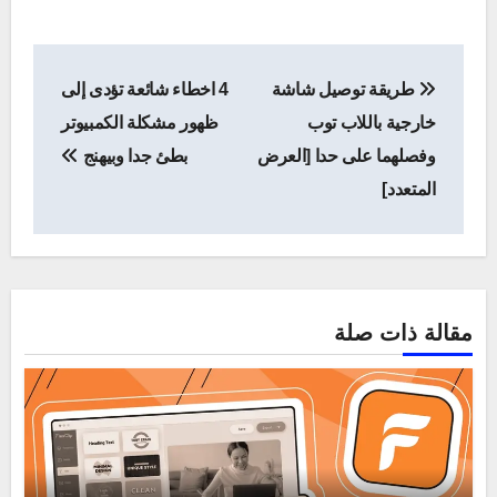
تصفّح
طريقة توصيل شاشة
4 اخطاء شائعة تؤدى إلى
المقالات
خارجية باللاب توب
ظهور مشكلة الكمبيوتر
وفصلهما على حدا [العرض
بطئ جدا وبيهنج
المتعدد]
مقالة ذات صلة