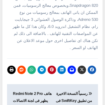
Snapdragon 820،وبخصوص معالج الرسوميات، فمن
الممكن ان ياتى الهاتف بمعالج رسوميات من نوع
Adreno 530، وذاكرة الوصول العشوائى 3 جيجابايت
رام، نظام التشغيل اندرويد 6.0، وكان هذا كل ما ظهر
عن المواصفات التقنية للهاتف . بالاضافة الى ذلك لم
تكن هناك اى تفاصيل اخرى حول موعد الاعلان عن
الهاتف او السعر .
تصفّح
رسمياً النسخة الاخيرة
هاتف Redmi Note 2 Pro
المقالات
من تطبيق SwiftKey فى
يظهر فى لجنة الاتصالات