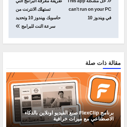
حل مشكلة This app
طريقة معرفة البرامج التي
المقالات
can’t run on your PC
تستهلك الانترنت من
في ويندوز 10
حاسوبك ويندوز 10 وتحديد
سرعة النت للبرامج
مقالة ذات صلة
برنامج FlexClip صنع الفيديو اونلاين بالذكاء
الاصطناعي مع ميزات خرافية