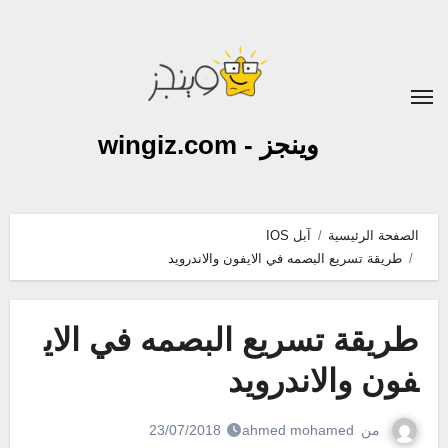
لتجاوز
لى
لمحتوى
وينجز - wingiz.com
الصفحة الرئيسية
آبل IOS
طريقة تسريع البصمه في الايفون والاندرويد
طريقة تسريع البصمه في الاي
فون والاندرويد
من
ahmed mohamed
23/07/2018