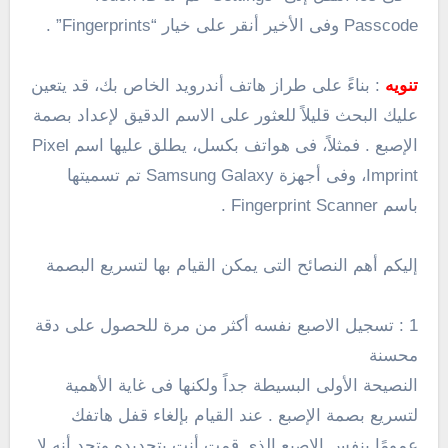
Passcode وفى الأخير أنقر على خيار “Fingerprints” .
تنويه
: بناءً على طراز هاتف أندرويد الخاص بك، قد يتعين
عليك البحث قليلاً للعثور على الاسم الدقيق لإعداد بصمة
الإصبع . فمثلاً، فى هواتف بكسل، يطلق عليها اسم Pixel
Imprint، وفى أجهزة Samsung Galaxy تم تسميتها
باسم Fingerprint Scanner .
إليكم أهم النصائح التى يمكن القيام بها لتسريع البصمة
1 : تسجيل الاصبع نفسه أكثر من مرة للحصول على دقة
محسنة
النصيحة الأولى البسيطة جداً ولكنها فى غاية الأهمية
لتسريع بصمة الإصبع . عند القيام بإلغاء قفل هاتفك
عمومًا بنفس الإصبع الذى قمت أنت بتحديده وتجد أنه لا