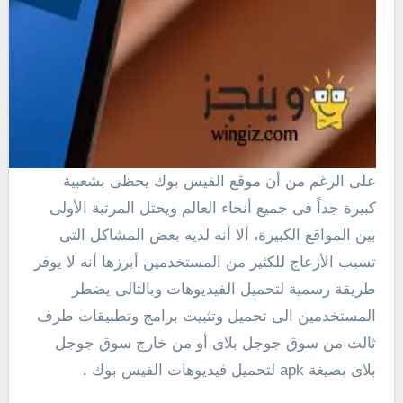
على الرغم من أن موقع الفيس بوك يحظى بشعبية
كبيرة جداً فى جميع أنحاء العالم ويحتل المرتبة الأولى
بين المواقع الكبيرة، ألا أنه لديه بعض المشاكل التى
تسبب الأزعاج للكثير من المستخدمين أبرزها أنه لا يوفر
طريقة رسمية لتحميل الفيديوهات وبالتالى يضطر
المستخدمين الى تحميل وتثبيت برامج وتطبيقات طرف
ثالث من سوق جوجل بلاى أو من خارج سوق جوجل
بلاى بصيغة apk لتحميل فيديوهات الفيس بوك .