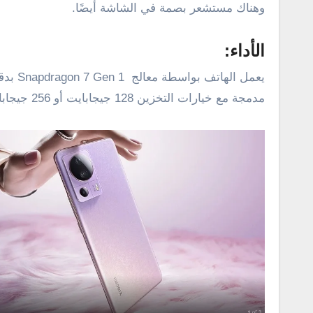
وهناك مستشعر بصمة في الشاشة أيضًا.
الأداء:
مدمجة مع خيارات التخزين 128 جيجابايت أو 256 جيجابايت من نوع UFS 2.2، ولا يدعم الهاتف تركيب بطاقة ذاكرة خارجية (ميموري كارد).