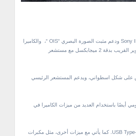
وعندما يتعلق الأمر بالتصوير، فهناك كاميرا خلفية ثلاثية، الكاميرا الرئيسية للهاتف بدقة 50 ميجابكسل مع مستشعر Sony IMX766 ودعم مثبت الصورة البصري “OIS “، والكاميرا
الثانية بزاوية واسعة جدًا (للتصوير الواسع) بدقة 20 ميجابكسل مع مستشعر Sony IMX376K، والكاميرا الثالثة ماكرو للتصوير القريب بدقة 2 ميجابكسل مع مستشعر
ة. حيث يحتوي على مستشعرات مزدوجة بدقة 32 ميجابكسل داخل نوتش على شكل اسطواني، ويدعم المستشعر الرئيسي
 شاومي أيضًا باستخدام العديد من ميزات الكاميرا في
وتشمل خيارات الاتصال في الهاتف على دعم بطاقة SIM المزدوجة و5G و WiFi 6 و Bluetooth 5.2 و GNSS و NFC و USB Type-C. كما يأتي مع ميزات أخرى، مثل مكبرات