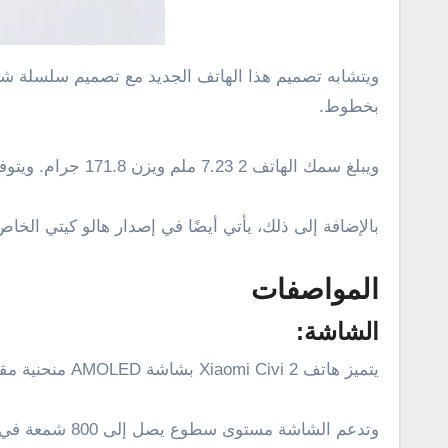
بخطوط.
ويبلغ سمك الهاتف 2 7.23 ملم ويزن 171.8 جرام. ويتوفر بثلاثة ألوان تتمثل في اللون الأسود والوردي والأزرق.
بالإضافة إلى ذلك، يأتي أيضًا في إصدار هالو كيتي ال
المواصفات
الشاشة:
يتميز هاتف Xiaomi Civi 2 بشاشة AMOLED منحنية مقاس 6.55 إنش توفر دقة 2400 × 1080 بكسل وجودة عرض FHD+، ومعدل تحديث مرتفع يبلغ 120 هيرتز.