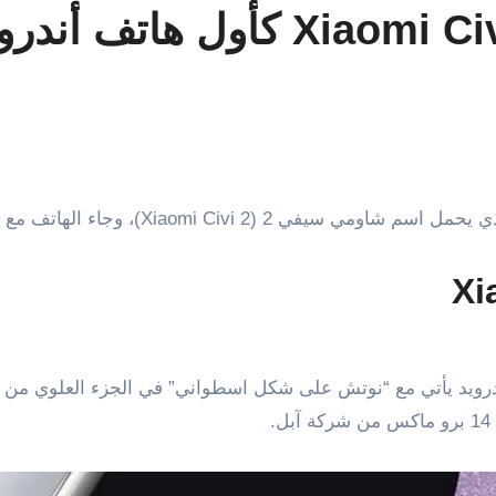
شركة شاومي تطلق Xiaomi Civi 2
 وجاء الهاتف مع تصميم جديد ومجموعة مواصفات قوية.
 هاتف يعمل بنظام أندرويد يأتي مع “نوتش على شكل اسطواني” في الجزء الع