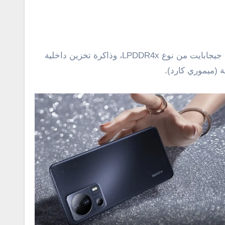
يعمل الهاتف بواسطة معالج Snapdragon 7 Gen 1 بدقة تصنيع 4 نانومتر، وذاكرة وصول عشوائي (رام) 8 جيجابايت و 12 جيجابايت من نوع LPDDR4x، وذاكرة تخزين داخلية