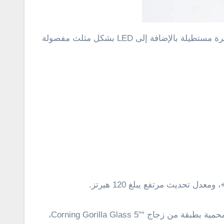
ويتشابه تصميم هذا الهاتف الجديد مع تصميم سلسلة شاومي 12 وسلسلة ريدمي كي 50، فهناك كاميرا خلفية بتصميم جزيرة مستطيلة بالإضافة إلى LED بشكل مثلث مفصولة
وتدعم الشاشة مستوى سطوع يصل إلى 800 شمعة في المتر المربع، ومعدل أخذ عينات باللمس يبلغ 240 هرتز، كما أنها محمية بطبقة من زجاج “Corning Gorilla Glass 5″،