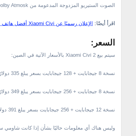
الصوت الستيريو المزدوجة المدعومة من Dolby Atmosk، و مستشعر الأشعة تحت الحمراء، وبطارية 4500 مللي أمبير تدعم الشحن السريع 67 واط.
اقرأ أيضًا:
الإعلان رسميًا عن Xiaomi Civi أفضل هاتف من شاومي بكاميرا أمامية
السعر:
سيتم بيع Xiaomi Civi 2 بالأسعار الآتية في الصين:
نسخة 8 جيجابايت + 128 جيجابايت بسعر يبلغ 335 دولارًا
نسخة 8 جيجابايت + 256 جيجابايت بسعر يبلغ 349 دولارًا
نسخة 12 جيجابايت + 256 جيجابايت بسعر يبلغ 391 دولارًا
وليس هناك أي معلومات حاليًا بشأن إذا كانت شاومي ستقو