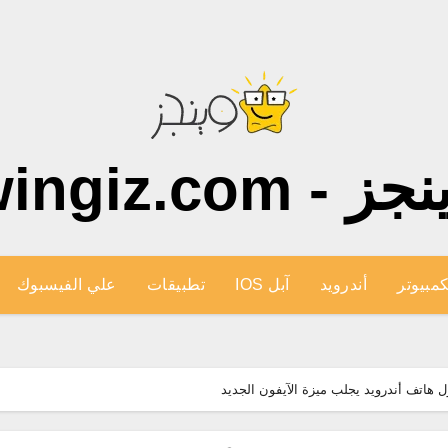
ز - wingiz.com
كمبيوتر
أندرويد
آبل IOS
تطبيقات
علي الفيسبوك