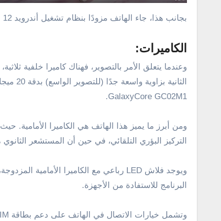
بجانب هذا، جاء الهاتف مزودًا بنظام تشغيل أندرويد 12 مع واجهة MIUI 13.
الكاميرات:
GalaxyCore GC02M1.
التركيز البؤري التلقائي، في حين أن المستشعر الثانوي مزود بع
ويوجد فلاش LED رباعي مع الكاميرا الأما
البرنامج للاستفادة من الأجهزة.