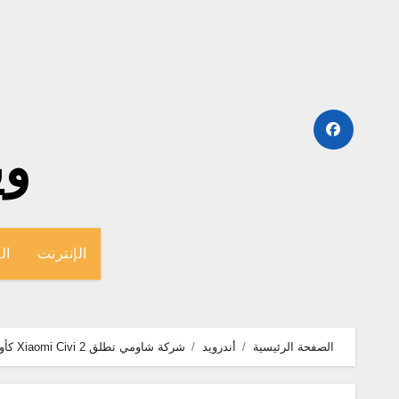
لتجاوز
لى
لمحتوى
وينج
الإنترنت
ال
الصفحة الرئيسية
أندرويد
شركة شاومي تطلق Xiaomi Civi 2 كأول هاتف أندرويد يجلب ميزة الآيفون الجديد