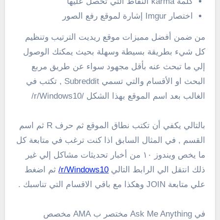
كلمة karma النقاط التي تحصل عليها
اختصار Imgur إشارة لموقع رفع الصور
من ضمن أفضل مميزات موقع ريديت الترتيب وتنظيم
كل شيء بطريقة بسيطة وسهلة بحيث يمكنك الوصول
إلي ما تبحث عنه بأقل مجهود سواء عن طريق مربع
البحث او الأقسام والتي تسمي Subreddit , تكتب في
الغالب بعد اسم الموقع بهذا الشكل /r/Windows10/
بالتالي يكفي أن تكتب نطاق الموقع ثم حرف R ثم اسم
القسم , في المثال السابق اذا كنت ترغب في متابعة كل
ما يخص ويندوز ١٠ من أخبار تحديثات مشاكل إلي غير
ذلك انتقل الي الرابط التالي
r/Windows10/
ثم اضغط
علي متابعة JOIN وهكذا مع باقي الاقسام التي تناسبك .
في Ask Me Anything مختصر ب AMA مخصص