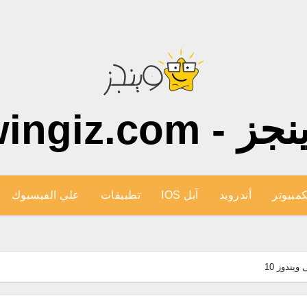
ز - wingiz.com
كمبيوتر
أندرويد
آبل IOS
تطبيقات
علي الفيسبوك
يندوز 10