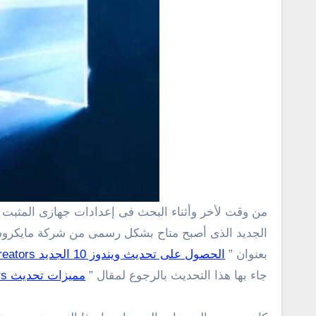
من وقت لأخر وأثناء البحث فى إعدادات جهازى المثبت عليه نسخة ويندوز 10 بتحديث Fall Creators أعثر على مميزات جديدة رائعة حقاً بعد التحديث والترقية إلى هذا الإصدار
بعنوان ”
الحصول على تحديث ويندوز 10 الجديد Fall Creators رسمياً
جاء بها هذا التحديث بالرجوع لمقال ”
مميزات تحديث Fall Creators