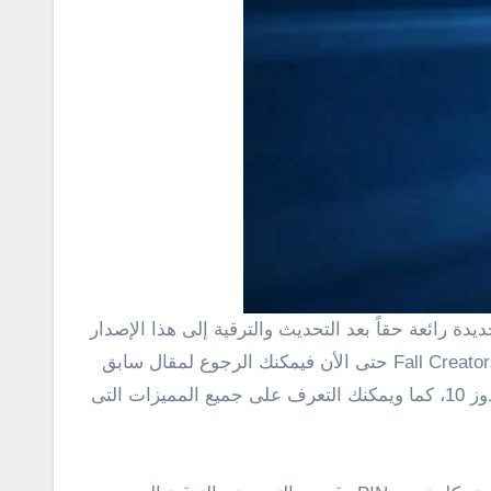
الجديد الذى أصبح متاح بشكل رسمى من شركة مايكروسوفت، وفى حالة إذا لم تتمكن من تحديث نسخة ويندوز 10 إلى Fall Creators حتى الأن فيمكنك الرجوع لمقال سابق
” والذى وضحنا خلاله أربع طرق رسمية لتحديث ويندوز 10، كما ويمكنك التعرف على جميع المميزات التى