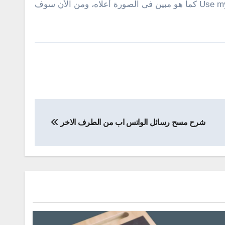
وفى الأخير تقوم بتفعيل خيار ” Use my sign-in info to automatically finish setting up my device after an update or restart كما هو مبين فى الصورة أعلاه، ومن الأن سوف
شرح مسح رسائل الواتس اب من الطرف الاخر