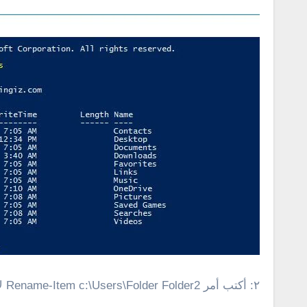
٢: أكتب أمر Rename-Item c:\Users\Folder Folder2 لإعادة تسمية فولدر أو ملف .