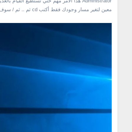
Administrator هذا الأمر مهم حتي تستطيع ا
معين لتغير مسار وجودك فقط أكتب cd ثم .. ثم / سوف تلاحظ تغير المسار بمعني اذا كنت داخل بارتشن يمكنك الانتقال الي سطح المكتب وهكذا .