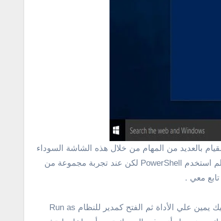
بدون الحاجة إلي استخدام الماوس كما يظهر في الأفلام وما يقوم به المحترفين عند إستخدام أنظمة التشغيل في الواقع لم استخدم PowerShell لكن عند تجربة مجموعة من
ابع معي .
في البداية سوف تحتاج إلي تشغيل برنامج PowerShell فقط من مربع البحث الويندوز 10 ثم ابحث عن الباور شل اضغ كليك يمين علي الأداة ثم الفتح كمدير للنظام Run as