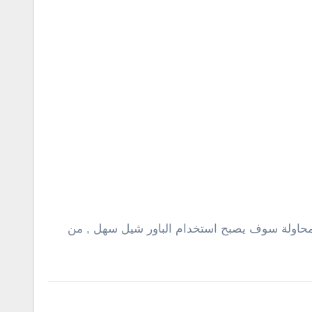
ن مربك بعض الشىء لكن بالتعود والمحاولة سوف يصبح استخدام الباور شيل سهل , من