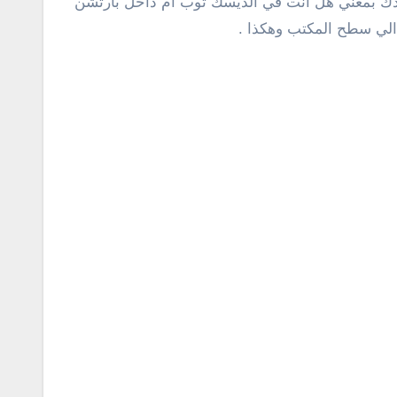
كان وجودك بمعني هل أنت في الديسك توب أم داخل بارتشن