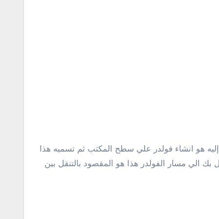
الماسر cd../ سوف اسهل عليك المهمة بشكل كبير بعد فتح PowerShell كل ما تحتاج إليه هو انشاء فولدر علي سطح المكتب ثم تسميه هذا
وف يتم الانتقال بك الي مسار الفولدر هذا هو المقصود بالتنقل بين