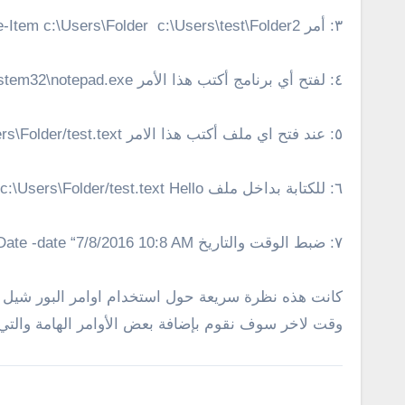
٣: أمر Move-Item c:\Users\Folder c:\Users\test\Folder2 لنقل فولدر أو ملف من مسار الي مسار أخر
٤: لفتح أي برنامج أكتب هذا الأمر Invoke-Item c:\Windows\System32\notepad.exe
٥: عند فتح اي ملف أكتب هذا الامر Get-Content c:\Users\Folder/test.text
٦: للكتابة بداخل ملف Add-Content c:\Users\Folder/test.text Hello
٧: ضبط الوقت والتاريخ Set-Date -date “7/8/2016 10:8 AM”
وقت لاخر سوف نقوم بإضافة بعض الأوامر الهامة والتي 