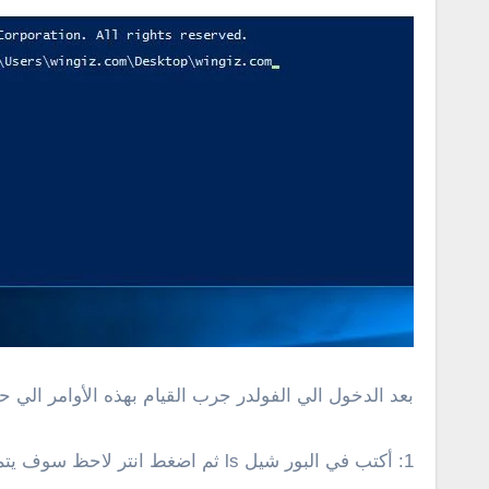
بعد الدخول الي الفولدر جرب القيام بهذه الأوامر الي ح
1: أكتب في البور شيل ls ثم اضغط انتر لاحظ سوف يتم عرض كل الفلادر والملفات الموجودة في المسار الحالي بالتالي تستطيع التعديل علي اي ملف من هذه الملفات .