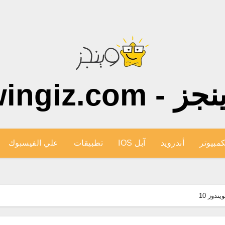
ز - wingiz.com
كمبيوتر
أندرويد
آبل IOS
تطبيقات
علي الفيسبوك
دوز 10