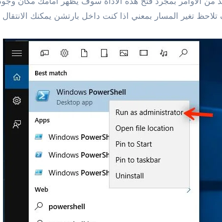
لقيام بالعديد من الأوامر بمجرد فتح هذه الأداة سوف يظهر أمامك م