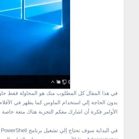
في هذا المقال كل المطلوب منك هو المحاولة فقط حاول ان تستخدم برنامج البور شيل في الويندوز 10 سوف تستطيع القيام بالعديد من المهام من خلال هذه الشاشة السوداء
الأوامر فكرة أن اشارك معكم التجربة هناك متعة خاصة 