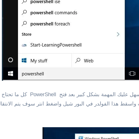
بعد فتح البرنامج وتجربة أمر تغير 
ء تريده ثم اكتب في الشل cd ثم اسحب واسقط هذا الفولدر في البور شيل واضغط انتر س