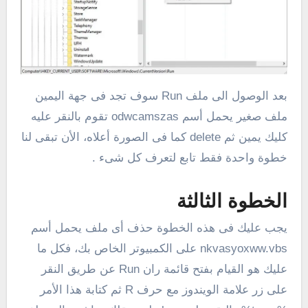
بعد الوصول الى ملف Run سوف تجد فى جهة اليمين
ملف صغير يحمل أسم odwcamszas تقوم بالنقر عليه
كليك يمين ثم delete كما فى الصورة أعلاه، الأن تبقى لنا
خطوة واحدة فقط تابع لتعرف كل شىء .
الخطوة الثالثة
يجب عليك فى هذه الخطوة حذف أى ملف يحمل أسم
nkvasyoxww.vbs على الكمبيوتر الخاص بك، فكل ما
عليك هو القيام بفتح قائمة ران Run عن طريق النقر
على زر علامة الويندوز مع حرف R ثم كتابة هذا الأمر