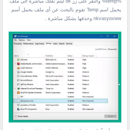
%temp% والنقر على زر ok ليتم نقلك مباشرة الى ملف
يحمل اسم Temp تقوم بالبحث عن أى ملف يحمل أسم
nkvasyoxww وحذفها بشكل مباشرة .