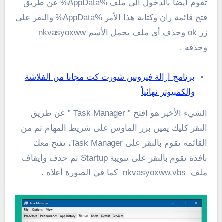
تقوم أيضاً بالدخول الى ملف %AppData% عن طريق
فتح قائمة ران وكتابة هذا الأمر %AppData% والنقر على
زر ok وحذف أى ملف يحمل الأسم nkvasyoxww
وحذفه .
برنامج ازالة فيروس شورت كت مجانا من الفلاشة
والكمبيوتر نهائياً
الشيء الأخير هو افتح ” Task Manager ” عن طريق
النقر كليك يمين بزر الماوس على شريط المهام ثم من
القائمة تقوم بالنقر على Task Manager، تفتح معك
نافذة تقوم بالنقر على تبويبة Startup ثم حذف وايقاف
ملف nkvasyoxww.vbs كما في الصورة أعلاه .