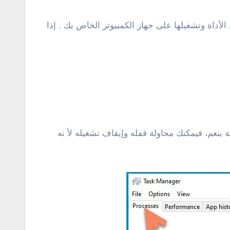
أداة وتشغيلها على جهاز الكمبيوتر الخاص بك . إذا
OneDr على الكمبيوتر الخاص بك المثبت عليه ويندوز 10 ؟ إذا كانت الإجابة بنعم، فيمكنك محاولة قفله وإيقاف تشغيله لأ نه