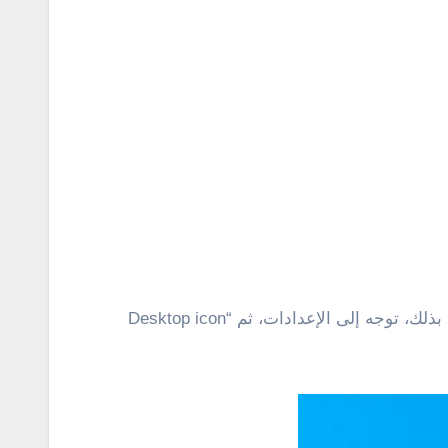
قال دعم شركة مايكروسوفت أن استعادة رموز سطح المكتب الافتراضية من الممكن أن تساعد في حل المشكلة . للقيام بذلك، توجه إلى الإعدادات، ثم “Desktop icon