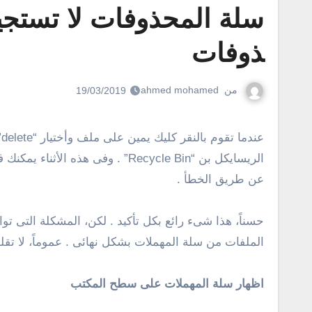
سلة المحذوفات لا تستج
ذوفات
من
ahmed mohamed
19/03/2019
عندما تقوم بالنقر كليك يمين على ملف وأختيار “delete” من القائمة المنسدلة، أو عند تحديد ملف والنقر على مفتاح “delete” سيتم حذف الملف ونقله إلى سلة المهملات أو
الريسايكل بن “Recycle Bin” . 
عن طريق الخطأ .
حسناً، هذا شىء رائع بكل تأكيد . لكن، المشكلة التى تو
الملفات من سلة المهملات بشكل نهائى . عموماً، لا ت
اظهار سلة المهملات على سطح المكتب