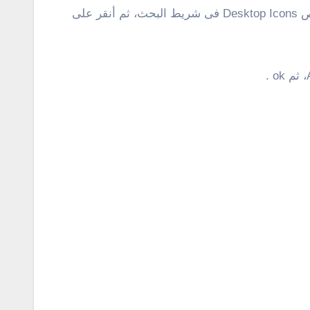
أنقر على مفتاح شعار الويندوز + حرف I للدخول إلى الإعدادات، ثم بعد ذلك أبحث عن رموز سطح المكتب بكتابة هذا النص Desktop Icons فى شريط البحث، ثم أنقر على