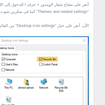
“Themes and related settings” كما فى سكرين شوت أدناه .
الأن، أنقر على خيار “Desktop icon settings” من القائمة الجانبية، ثم قم بالتحديد على ” Recycle Bin ” وأنقر على Apply، ثم ok .