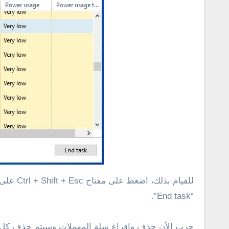
“End task”.
جرب الأن حذف وإفراغ سلة المهملات وسيتم حذف كل ش