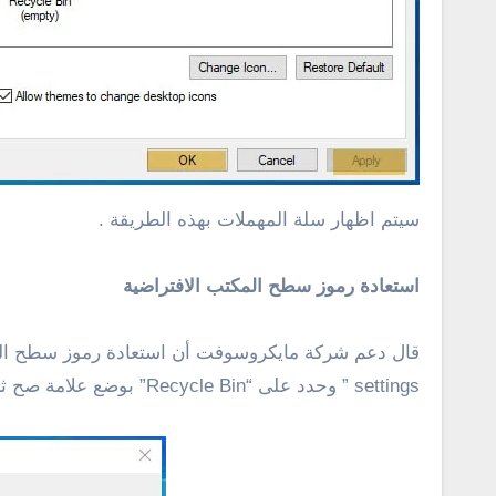
سيتم اظهار سلة المهملات بهذه الطريقة .
استعادة رموز سطح المكتب الافتراضية
settings ” وحدد على “Recycle Bin” بوضع علامة صح ثم أنقر على “Restore Default” كما فى سكرين شوت أناه .