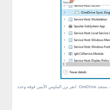
للقيام بذلك، اضغط على مفتاح Ctrl + Shift + Esc على لوحة المفاتيح لتشغيل التاسك مانجر. ثم أنقر على “Processes” ، ستجد OneDrive. انقر بزر الماوس الأيمن فوقه وحدد