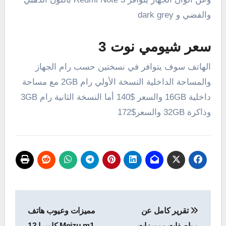
والفضي و dark grey
سعر شيومي نوت 3
الهاتف سوف يتوافر في نسختين حسب رام الجهاز
والمساحة الداخلية النسخة الأولي رام 2GB مع مساحة
داخلية 16GB والسعر $140 أما النسخة الثانية رام 3GB
وذاكرة 32GB والسعر$172
تصفّح
تقرير كامل عن
مميزات وعيوب هاتف
المقالات
مواصفات ومميزات
Meizu m1 كاميرا 13