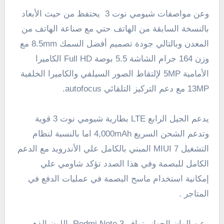
وعن مواصفات شيومي نوت 3 يحتفظ من حيث الأبعاد
بالنسخة السابقة من الهاتف حتي مع صناعة الهاتف من
المعدن وبالتالي جودة تصميم أفضل السمك 8.5mm مع
وزن 164 جرام الشاشة 5.5 بوصة Full HD الكاميرا
الأمامية 5MP لإلتقاط الصور السيلفي والكاميرا الخلفية
13MP مع دعم التركيز التلقائي autofocus.
يدعم الجيل الرابع LTE بطارية شيومي نوت 3 قوية
وتدعم الشحن السريع 4,000mAh اما بالنسبة لنظام
التشغيل MIUI 7 المبني بالكامل علي الأندرويد مع الدعم
الكامل للبصمة وفي هذا الصدد تؤكد شاومي علي
إمكانية استخدام ماسح البصمة في عمليات الدفع في
المتاجر .
وعن الوان الجهاز يتوافر Redmi Note 3 باللون الذهبي