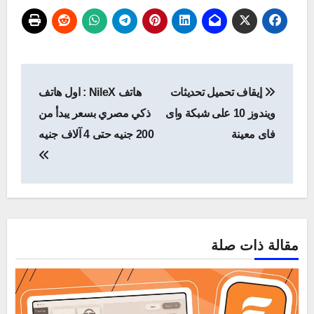
تصفّح
إيقاف تحميل تحديثات
هاتف NileX : اول هاتف
المقالات
ويندوز 10 على شبكة واى
ذكي مصري بسعر يبدأ من
فاى معينة
200 جنيه حتى 4 آلاف جنيه
مقالة ذات صلة