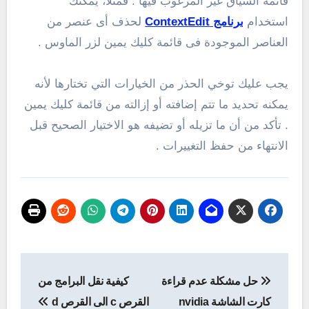
قائمة السياق غير المرغوب فيها . فمثلاً، يمكنك
استخدام
برنامج ContextEdit
لحذف أى عنصر من
العناصر الموجودة فى قائمة كليك يمين لزر الماوس .
يجب عليك
توخي الحذر من الخيارات التي تختارها لأنه
يمكنه تحديد ما تتم إضافته أو إزالته من قائمة كليك يمين
.
تأكد من أن ما تزيله أو تضيفه هو الاختيار الصحيح قبل
الانتهاء من حفظ التغييرات .
تصفّح
حل مشكلة عدم قراءة
كيفية نقل البرامج من
المقالات
كارت الشاشة nvidia
القرص c الى القرص d